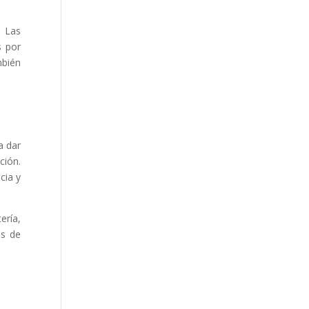
n Las
s por
mbién
a dar
ción.
cia y
ería,
os de