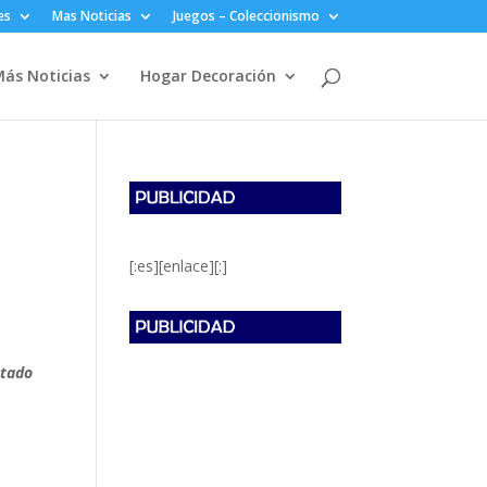
es
Mas Noticias
Juegos – Coleccionismo
ás Noticias
Hogar Decoración
[:es][enlace][:]
ntado