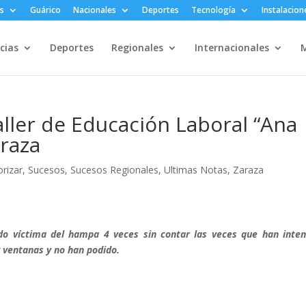
s
Guárico
Nacionales
Deportes
Tecnología
Instalacion
cias
Deportes
Regionales
Internacionales
M
aller de Educación Laboral “Ana
raza
orizar
,
Sucesos
,
Sucesos Regionales
,
Ultimas Notas
,
Zaraza
ido víctima del hampa 4 veces sin contar las veces que han inte
y ventanas y no han podido.