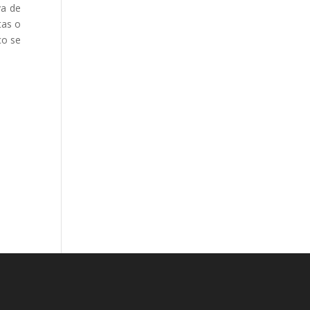
va de
tas o
co se