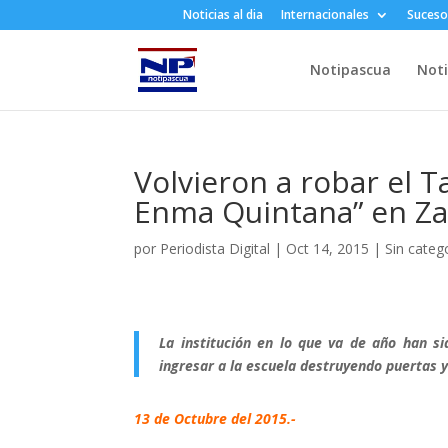
Noticias al dia
Internacionales
Suceso
Notipascua
Noti
Volvieron a robar el T
Enma Quintana” en Za
por
Periodista Digital
|
Oct 14, 2015
|
Sin categ
La institución en lo que va de año han s
ingresar a la escuela destruyendo puertas 
1
3
de Octubre del 2015.-