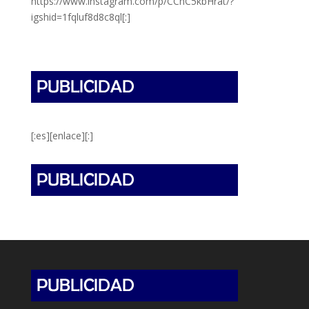
https://www.instagram.com/p/CChC5kbHrat/?
igshid=1fqluf8d8c8ql[:]
[:es][enlace][:]