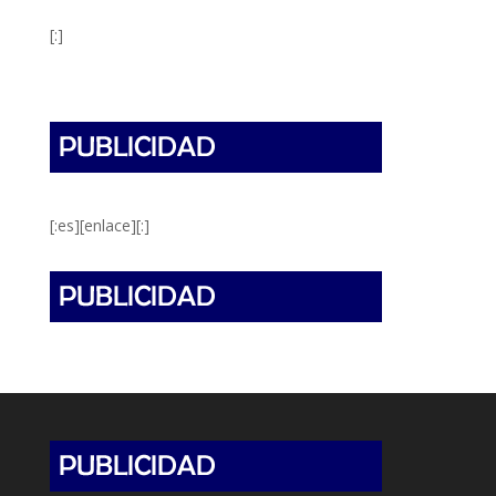
[:]
[:es][enlace][:]