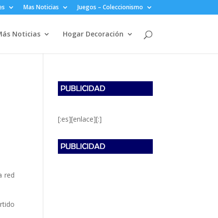
es
Mas Noticias
Juegos – Coleccionismo
ás Noticias
Hogar Decoración
[:es][enlace][:]
a red
rtido