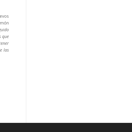
uevos
Simón
guido
s que
tener
e las