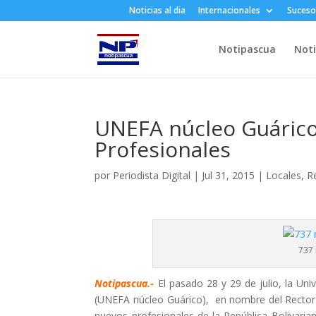
Noticias al dia
Internacionales
Suceso
Notipascua
Noti
UNEFA núcleo Guáric
Profesionales
por
Periodista Digital
|
Jul 31, 2015
|
Locales
,
R
737 
Notipascua.-
El pasado 28 y 29 de julio, la Uni
(UNEFA núcleo Guárico), en nombre del Rector 
nuevos profesionales de la República Bolivaria