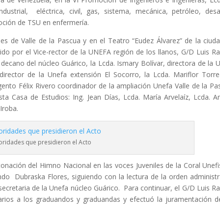
ustrial, eléctrica, civil, gas, sistema, mecánica, petróleo, desa
moción de TSU en enfermería.
es de Valle de la Pascua y en el Teatro “Eudez Álvarez” de la ciud
do por el Vice-rector de la UNEFA región de los llanos, G/D Luis 
ecano del núcleo Guárico, la Lcda. Ismary Bolívar, directora de la 
rector de la Unefa extensión El Socorro, la Lcda. Mariflor Torre
gento Félix Rivero coordinador de la ampliación Unefa Valle de la Pa
ta Casa de Estudios: Ing. Jean Días, Lcda. María Arvelaíz, Lcda. A
Iroba.
oridades que presidieron el Acto
onación del Himno Nacional en las voces Juveniles de la Coral Unefi
uando Dubraska Flores, siguiendo con la lectura de la orden administr
 secretaria de la Unefa núcleo Guárico. Para continuar, el G/D Luis 
itarios a los graduandos y graduandas y efectuó la juramentación d