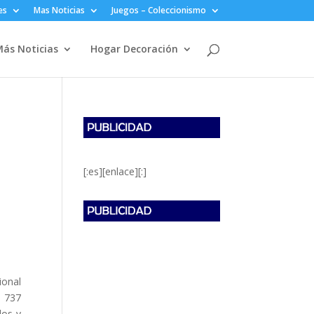
es
Mas Noticias
Juegos – Coleccionismo
ás Noticias
Hogar Decoración
[:es][enlace][:]
ional
a 737
dos y