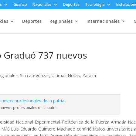
s
Guárico
Nacionales
Deportes
Tecnología
Instalacion
cias
Deportes
Regionales
Internacionales
M
o Graduó 737 nuevos
egionales
,
Sin categorizar
,
Ultimas Notas
,
Zaraza
nuevos profesionales de la patria
versidad Nacional Experimental Politécnica de la Fuerza Armada Nac
M/G Luis Eduardo Quintero Machado confirió títulos universitarios 
na de Venezuela, en la VI Promoción de Ingenieros e Ingenieras, Lc