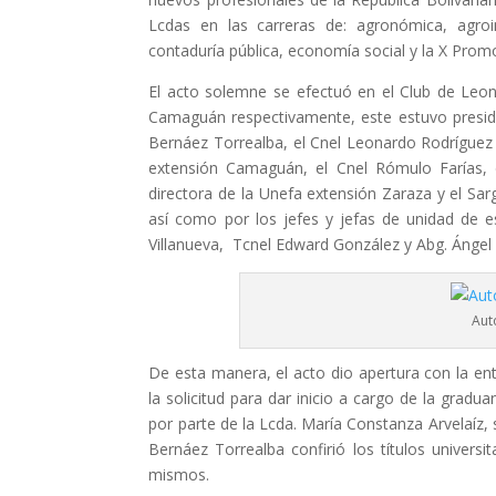
Lcdas en las carreras de: agronómica, agroind
contaduría pública, economía social y la X Pro
El acto solemne se efectuó en el Club de Leon
Camaguán respectivamente, este estuvo presidi
Bernáez Torrealba, el Cnel Leonardo Rodríguez d
extensión Camaguán, el Cnel Rómulo Farías, di
directora de la Unefa extensión Zaraza y el Sar
así como por los jefes y jefas de unidad de es
Villanueva, Tcnel Edward González y Abg. Ángel 
Aut
De esta manera, el acto dio apertura con la ent
la solicitud para dar inicio a cargo de la grad
por parte de la Lcda. María Constanza Arvelaíz,
Bernáez Torrealba confirió los títulos univers
mismos.