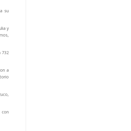
la su
lia y
mos,
n 732
ron a
torio
zuco,
e con