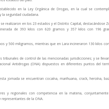
establecido en la Ley Orgánica de Drogas, en la cual se contemp
 y la seguridad ciudadana.
e realizaron en los 23 estados y el Distrito Capital, destacándose Zu
cinerada de 393 kilos con 620 gramos y 357 kilos con 196 gra
mos y 500 miligramos, mientras que en Lara incineraron 130 kilos co
 tribunales de control de las mencionadas jurisdicciones; y se lleva
acional Antidrogas (ONA) dispuestos en diferentes puntos del terri
e esta jornada se encuentran cocaína, marihuana, crack, heroína, ba
iores y regionales con competencia en la materia, conjuntament
 y representantes de la ONA.