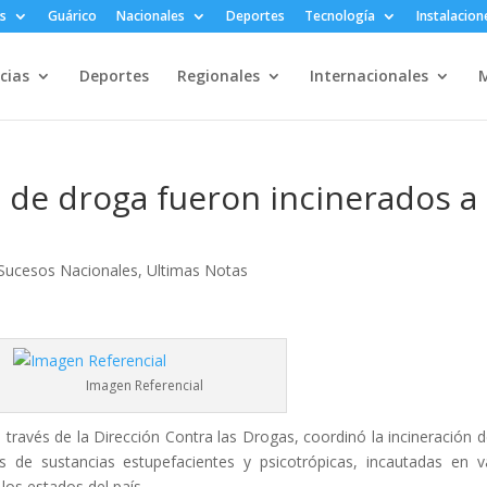
s
Guárico
Nacionales
Deportes
Tecnología
Instalacion
cias
Deportes
Regionales
Internacionales
M
s de droga fueron incinerados a
Sucesos Nacionales
,
Ultimas Notas
magen Referencial
 a través de la Dirección Contra las Drogas, coordinó la incineración d
 de sustancias estupefacientes y psicotrópicas, incautadas en v
los estados del país.