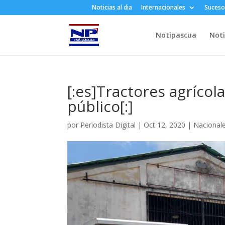
Noticias al dia
Internacionales
Suceso
Notipascua
Noti
[:es]Tractores agríco
público[:]
por
Periodista Digital
|
Oct 12, 2020
|
Nacional