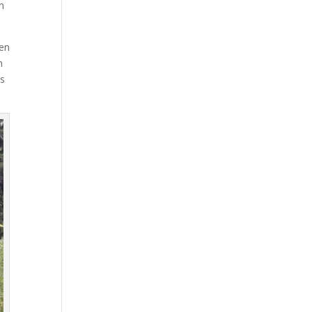
n
 en
n
os