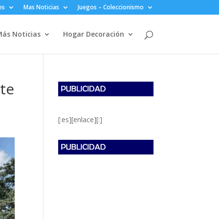
es
Mas Noticias
Juegos – Coleccionismo
ás Noticias
Hogar Decoración
rte
[:es][enlace][:]