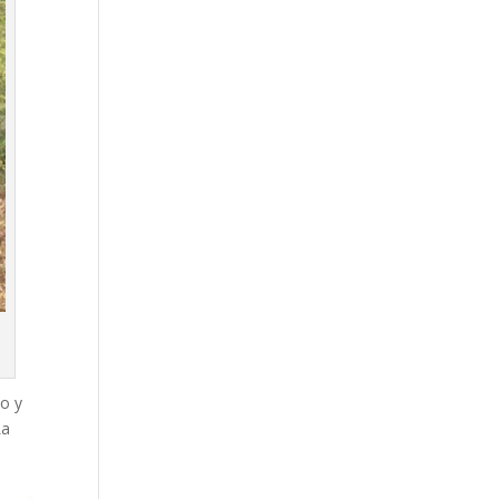
ho y
La