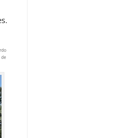
s.
ardo
e de