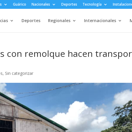
s
Guárico
Nacionales
Deportes
Tecnología
Instalacion
cias
Deportes
Regionales
Internacionales
M
las con remolque hacen transpo
es
,
Sin categorizar