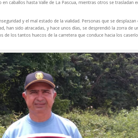
o en caballos hasta Valle de La Pascua, mientras otros se trasladan e
seguridad y el mal estado de la vialidad. Personas que se desplazan
ad, han sido atracadas, y hace unos días, se desprendió la zorra de u
os de los tantos huecos de la carretera que conduce hacia los caserí