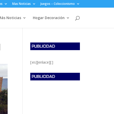
es
Mas Noticias
Juegos – Coleccionismo
ás Noticias
Hogar Decoración
]
[:es][enlace][:]