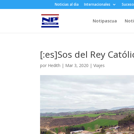
Noticias al dia
Internacionales
Suceso
Notipascua
Noti
[:es]Sos del Rey Catól
por
Hedith
|
Mar 3, 2020
|
Viajes