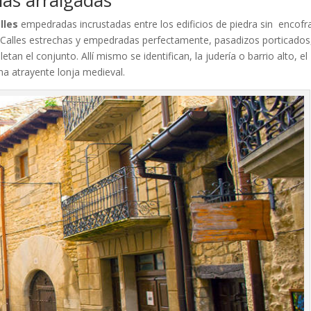
ias arraigadas
lles
empedradas incrustadas entre los edificios de piedra sin encofr
. Calles estrechas y empedradas perfectamente, pasadizos porticados
an el conjunto. Allí mismo se identifican, la judería o barrio alto, el
 una atrayente lonja medieval.