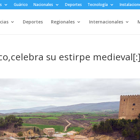
s
Guárico
Nacionales
Deportes
Tecnología
Instalacion
cias
Deportes
Regionales
Internacionales
M
ico,celebra su estirpe medieval[: