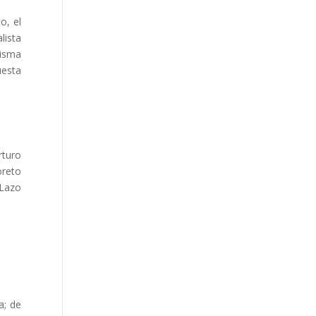
o, el
lista
misma
uesta
rturo
oreto
 Lazo
a; de