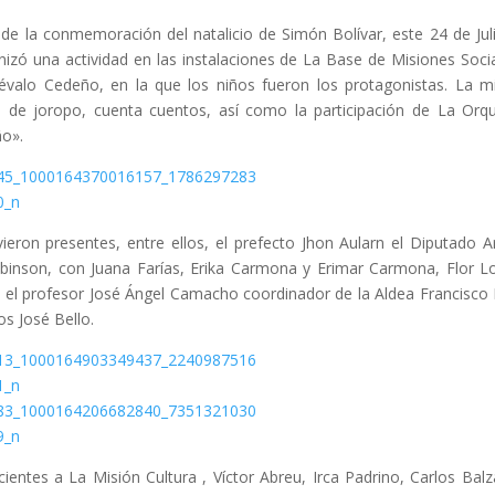
e la conmemoración del natalicio de Simón Bolívar, este 24 de Juli
izó una actividad en las instalaciones de La Base de Misiones Socia
révalo Cedeño, en la que los niños fueron los protagonistas. La 
e de joropo, cuenta cuentos, así como la participación de La Orq
ño».
uvieron presentes, entre ellos, el prefecto Jhon Aularn el Diputado A
obinson, con Juana Farías, Erika Carmona y Erimar Carmona, Flor L
, el profesor José Ángel Camacho coordinador de la Aldea Francisco
os José Bello.
entes a La Misión Cultura , Víctor Abreu, Irca Padrino, Carlos Balz