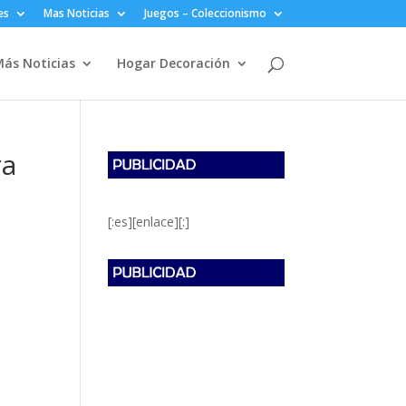
es
Mas Noticias
Juegos – Coleccionismo
ás Noticias
Hogar Decoración
ra
[:es][enlace][:]