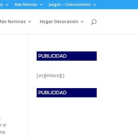
es
Mas Noticias
Juegos – Coleccionismo
ás Noticias
Hogar Decoración
[:es][enlace][:]
o
r el
rte