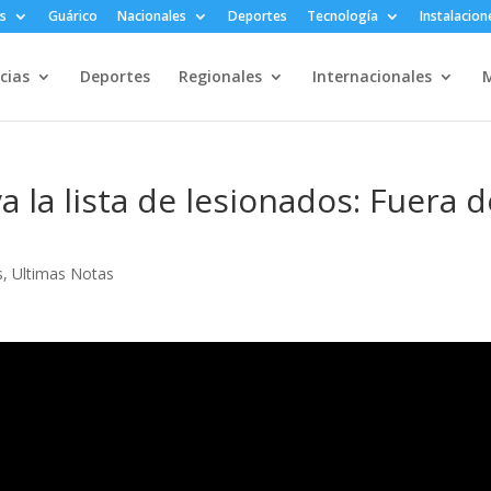
s
Guárico
Nacionales
Deportes
Tecnología
Instalacion
cias
Deportes
Regionales
Internacionales
M
a la lista de lesionados: Fuera d
s
,
Ultimas Notas