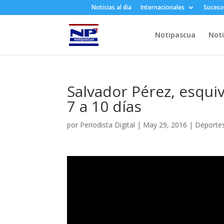
Noticias al dia
Internacionales
Suceso
Notipascua
Noti
Salvador Pérez, esquiv
7 a 10 días
por
Periodista Digital
|
May 29, 2016
|
Deporte