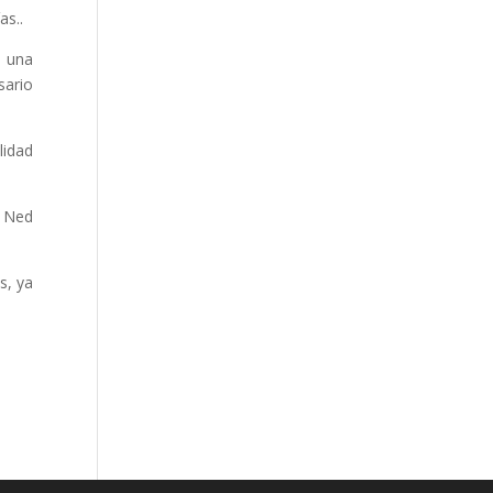
as..
a una
sario
lidad
, Ned
s, ya