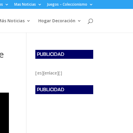
es
Mas Noticias
Juegos – Coleccionismo
ás Noticias
Hogar Decoración
e
[:es][enlace][:]