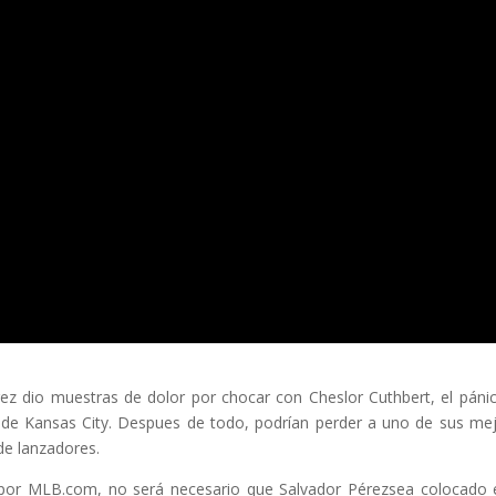
ez dio muestras de dolor por chocar con Cheslor Cuthbert, el páni
de Kansas City. Despues de todo, podrían perder a uno de sus me
 de lanzadores.
 por MLB.com, no será necesario que Salvador Pérezsea colocado 