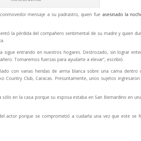
n conmovedor mensaje a su padrastro, quien fue
asesinado la noch
entó la pérdida del compañero sentimental de su madre y quien du
za.
a sigue entrando en nuestros hogares. Destrozado, sin lograr ente
ñero. Tomaremos fuerzas para ayudarte a elevar”, escribió.
llado con varias heridas de arma blanca sobre una cama dentro 
nko Country Club, Caracas. Presuntamente, unos sujetos ingresaron
a sólo en la casa porque su esposa estaba en San Bernardino en una
del actor porque se comprometió a cuidarla una vez que este se f