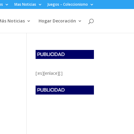
es
Mas Noticias
Juegos – Coleccionismo
ás Noticias
Hogar Decoración
[:es][enlace][:]