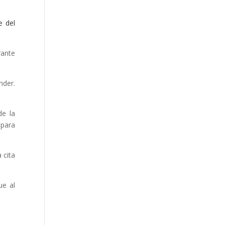
e del
rante
nder.
de la
 para
 cita
ue al