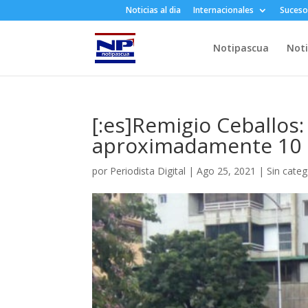
Noticias al dia
Internacionales
Suceso
Notipascua
Noti
[:es]Remigio Ceballos:
aproximadamente 10 d
por
Periodista Digital
|
Ago 25, 2021
|
Sin categ