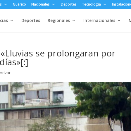
s
Guárico
Nacionales
Deportes
Tecnología
Instalacion
cias
Deportes
Regionales
Internacionales
M
 «Lluvias se prolongaran por
ías»[:]
orizar