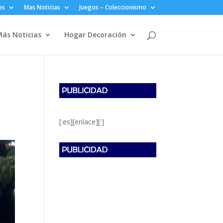
es
Mas Noticias
Juegos – Coleccionismo
ás Noticias
Hogar Decoración
[:es][enlace][:]