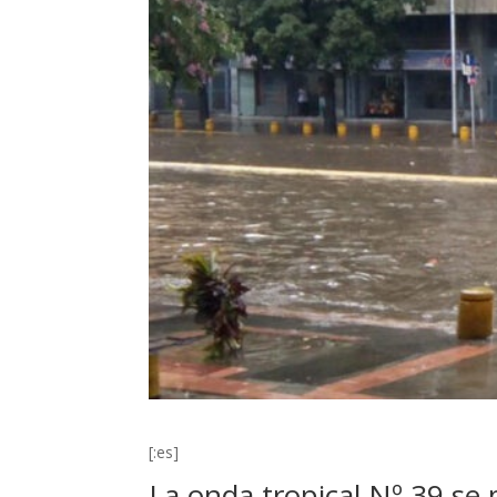
[:es]
La onda tropical Nº 39 se