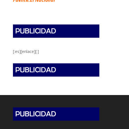
Fuente:El Nacional
[:es][enlace][:]