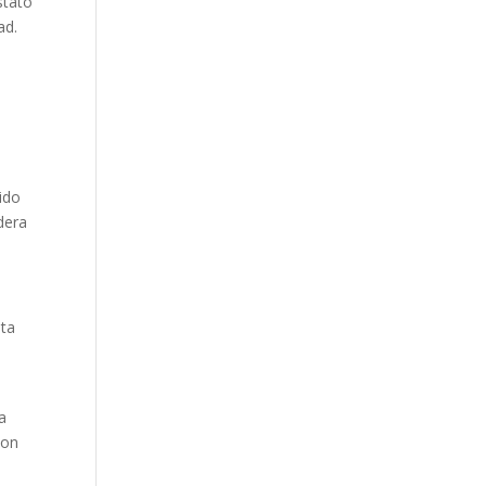
stató
ad.
ido
dera
ata
a
con