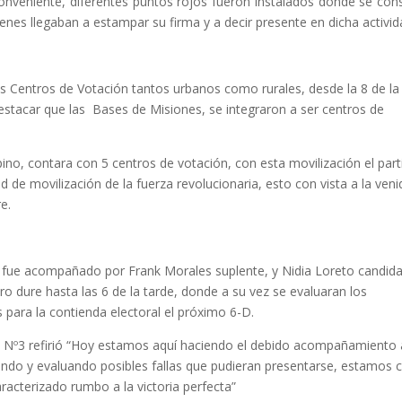
inconveniente, diferentes puntos rojos fueron instalados donde se con
ienes llegaban a estampar su firma y a decir presente en dicha activid
os Centros de Votación tantos urbanos como rurales, desde la 8 de la
estacar que las Bases de Misiones, se integraron a ser centros de
no, contara con 5 centros de votación, con esta movilización el part
 de movilización de la fuerza revolucionaria, esto con vista a la veni
e.
ra, fue acompañado por Frank Morales suplente, y Nidia Loreto candid
cro dure hasta las 6 de la tarde, donde a su vez se evaluaran los
es para la contienda electoral el próximo 6-D.
ito Nº3 refirió “Hoy estamos aquí haciendo el debido acompañamiento 
endo y evaluando posibles fallas que pudieran presentarse, estamos 
racterizado rumbo a la victoria perfecta”