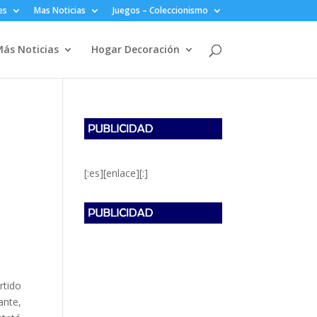
es
Mas Noticias
Juegos – Coleccionismo
ás Noticias
Hogar Decoración
[:es][enlace][:]
rtido
ante,