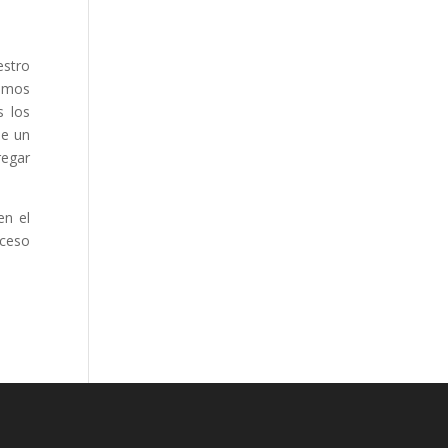
estro
hemos
s los
de un
regar
en el
oceso