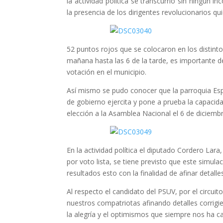
la actividad política se transcurrió sin ningún 
la presencia de los dirigentes revolucionarios qu
52 puntos rojos que se colocaron en los distint
mañana hasta las 6 de la tarde, es importante d
votación en el municipio.
Así mismo se pudo conocer que la parroquia Espi
de gobierno ejercita y pone a prueba la capacidad
elección a la Asamblea Nacional el 6 de diciembr
En la actividad política el diputado Cordero La
por voto lista, se tiene previsto que este simula
resultados esto con la finalidad de afinar detall
Al respecto el candidato del PSUV, por el circu
nuestros compatriotas afinando detalles corrigi
la alegría y el optimismos que siempre nos ha ca