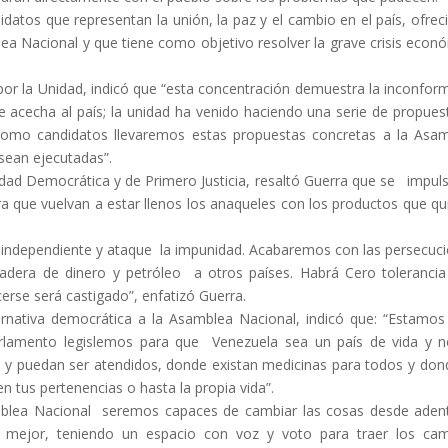
atos que representan la unión, la paz y el cambio en el país, ofrec
ea Nacional y que tiene como objetivo resolver la grave crisis econ
or la Unidad, indicó que “esta concentración demuestra la inconfor
e acecha al país; la unidad ha venido haciendo una serie de propues
a como candidatos llevaremos estas propuestas concretas a la Asa
sean ejecutadas”.
idad Democrática y de Primero Justicia, resaltó Guerra que se impul
a que vuelvan a estar llenos los anaqueles con los productos que qu
a independiente y ataque la impunidad. Acabaremos con las persecuc
adera de dinero y petróleo a otros países. Habrá Cero tolerancia
erse será castigado”, enfatizó Guerra.
ternativa democrática a la Asamblea Nacional, indicó que: “Estamos
rlamento legislemos para que Venezuela sea un país de vida y 
l y puedan ser atendidos, donde existan medicinas para todos y don
en tus pertenencias o hasta la propia vida”.
blea Nacional seremos capaces de cambiar las cosas desde aden
 mejor, teniendo un espacio con voz y voto para traer los ca