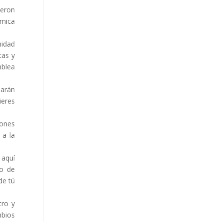
ieron
ómica
midad
tas y
mblea
sarán
ieres
iones
 a la
 aquí
no de
de tú
tro y
mbios