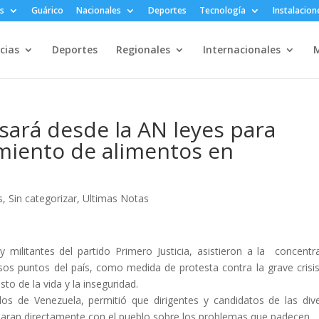
s
Guárico
Nacionales
Deportes
Tecnología
Instalacion
cias
Deportes
Regionales
Internacionales
M
lsará desde la AN leyes para
imiento de alimentos en
s
,
Sin categorizar
,
Ultimas Notas
y militantes del partido Primero Justicia, asistieron a la concentr
os puntos del país, como medida de protesta contra la grave crisi
sto de la vida y la inseguridad.
dos de Venezuela, permitió que dirigentes y candidatos de las div
ablaran directamente con el pueblo sobre los problemas que padecen.