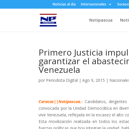
Noticias al dia
Internacionales
Suceso
Notipascua
Noti
Primero Justicia impu
garantizar el abastec
Venezuela
por
Periodista Digital
|
Ago 9, 2015
|
Nacionale
Caracas||Notipascua.-
Candidatos, dirigentes 
convocada por la Unidad Democrática en divers
vive Venezuela, reflejada en la escasez el alto co
Esta movilización realizada en todos los esta
fuerzas políticas que hoy integran la unidad, h