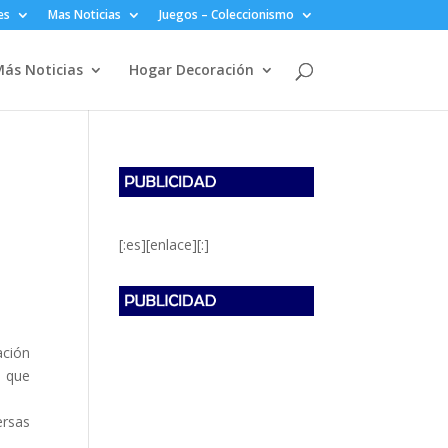
es
Mas Noticias
Juegos – Coleccionismo
ás Noticias
Hogar Decoración
[:es][enlace][:]
ación
s que
ersas