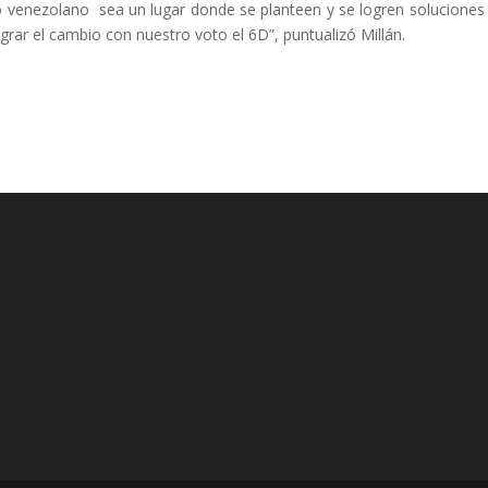
o venezolano sea un lugar donde se planteen y se logren soluciones
grar el cambio con nuestro voto el 6D”, puntualizó Millán.