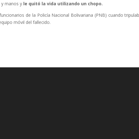
s y manos y
le quitó la vida utilizando un chopo.
ncionarios de la Policía Nacional Bolivariana (PNB) cuando tripula
equipo móvil del fallecido.