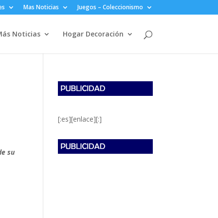
es
Mas Noticias
Juegos – Coleccionismo
ás Noticias
Hogar Decoración
[:es][enlace][:]
de su