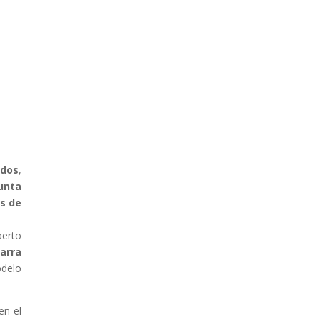
idos
,
unta
es de
berto
arra
delo
en el