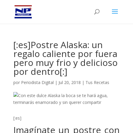
[:es]Postre Alaska: un
regalo caliente por fuera
pero muy frio y delicioso
por dentro[:]
por
Periodista Digital
|
Jul 20, 2018
|
Tus Recetas
[:es]
Imagínate un postre con