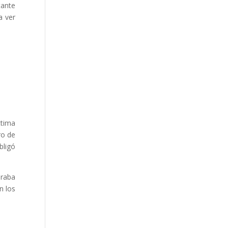
tante
a ver
ctima
ro de
bligó
eraba
n los