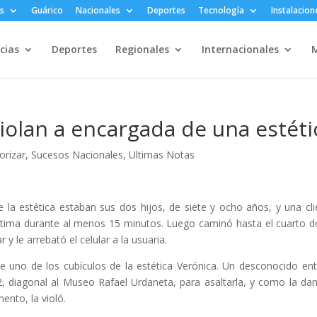
s
Guárico
Nacionales
Deportes
Tecnología
Instalacion
cias
Deportes
Regionales
Internacionales
M
violan a encargada de una estéti
orizar
,
Sucesos Nacionales
,
Ultimas Notas
 la estética estaban sus dos hijos, de siete y ocho años, y una cli
víctima durante al menos 15 minutos. Luego caminó hasta el cuarto 
r y le arrebató el celular a la usuaria.
de uno de los cubículos de la estética Verónica. Un desconocido ent
92, diagonal al Museo Rafael Urdaneta, para asaltarla, y como la da
ento, la violó.