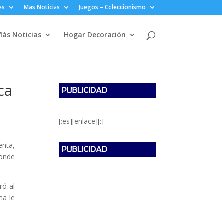
es
Mas Noticias
Juegos – Coleccionismo
ás Noticias
Hogar Decoración
ca
[:es][enlace][:]
enta,
donde
ró al
ma le