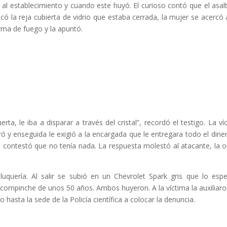
al establecimiento y cuando este huyó. El curioso contó que el asal
có la reja cubierta de vidrio que estaba cerrada, la mujer se acercó 
arma de fuego y la apuntó.
ta, le iba a disparar a través del cristal”, recordó el testigo. La ví
tró y enseguida le exigió a la encargada que le entregara todo el dine
le contestó que no tenía nada. La respuesta molestó al atacante, la o
uquería. Al salir se subió en un Chevrolet Spark gris que lo esp
compinche de unos 50 años. Ambos huyeron. A la víctima la auxiliaro
o hasta la sede de la Policía científica a colocar la denuncia.