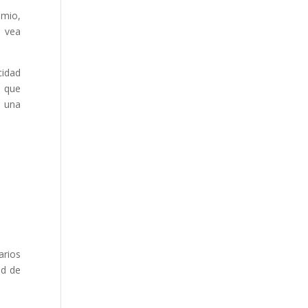
emio,
e vea
cidad
s que
n una
arios
ad de