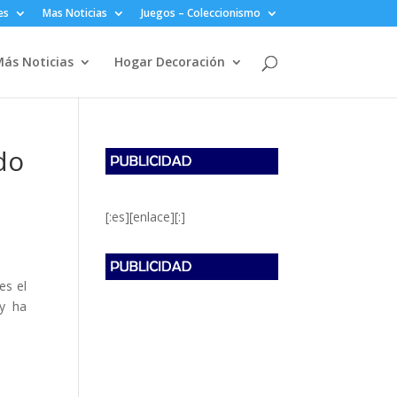
es
Mas Noticias
Juegos – Coleccionismo
ás Noticias
Hogar Decoración
do
[:es][enlace][:]
es el
 y ha