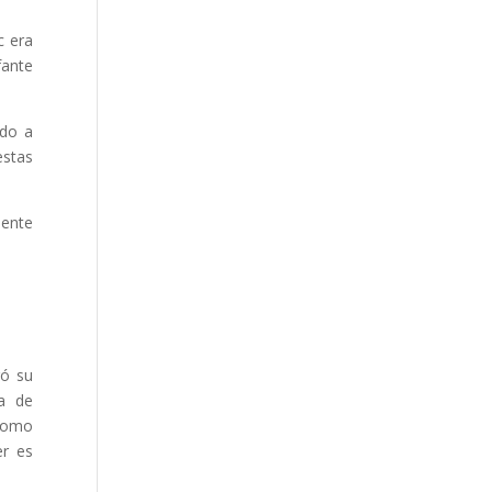
c era
fante
ido a
estas
mente
ró su
a de
 como
er es