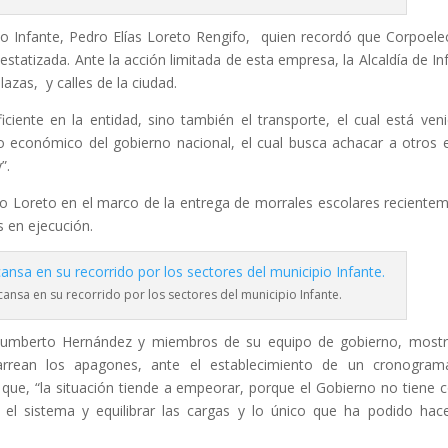
pio Infante, Pedro Elías Loreto Rengifo, quien recordó que Corpoele
statizada. Ante la acción limitada de esta empresa, la Alcaldía de In
azas, y calles de la ciudad.
eficiente en la entidad, sino también el transporte, el cual está ven
 económico del gobierno nacional, el cual busca achacar a otros 
”.
dro Loreto en el marco de la entrega de morrales escolares reciente
s en ejecución.
ansa en su recorrido por los sectores del municipio Infante.
 Humberto Hernández y miembros de su equipo de gobierno, most
arrean los apagones, ante el establecimiento de un cronogram
 que, “la situación tiende a empeorar, porque el Gobierno no tiene
 el sistema y equilibrar las cargas y lo único que ha podido hac