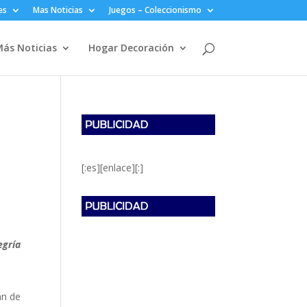
es
Mas Noticias
Juegos – Coleccionismo
ás Noticias
Hogar Decoración
[:es][enlace][:]
egría
án de