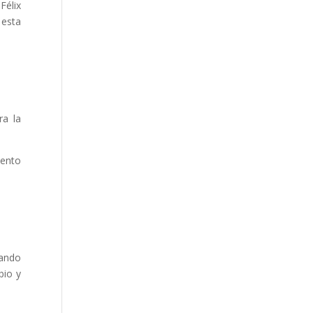
Félix
 esta
ra la
iento
hando
bio y