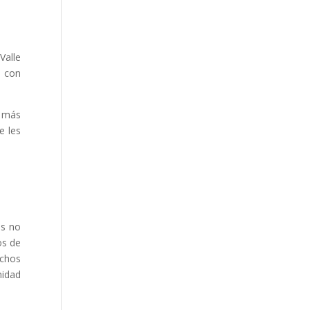
Valle
, con
s más
e les
os no
os de
achos
nidad