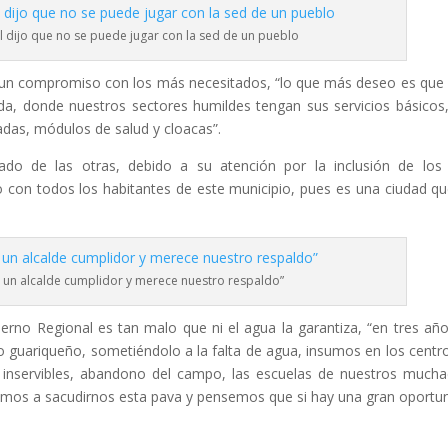
l dijo que no se puede jugar con la sed de un pueblo
 un compromiso con los más necesitados, “lo que más deseo es que 
da, donde nuestros sectores humildes tengan sus servicios básicos
adas, módulos de salud y cloacas”.
ado de las otras, debido a su atención por la inclusión de lo
 con todos los habitantes de este municipio, pues es una ciudad qu
s un alcalde cumplidor y merece nuestro respaldo”
bierno Regional es tan malo que ni el agua la garantiza, “en tres añ
 guariqueño, sometiéndolo a la falta de agua, insumos en los centr
les inservibles, abandono del campo, las escuelas de nuestros much
vamos a sacudirnos esta pava y pensemos que si hay una gran oportu