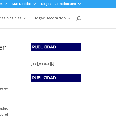
es
Mas Noticias
Juegos – Coleccionismo
ás Noticias
Hogar Decoración
en
[:es][enlace][:]
na de
radas
co el