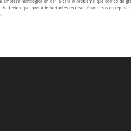
a empresa hidrológica en dar la cara al problema que calificó de gr
 ha tenido que invertir importantes recursos financieros en reparac
as.