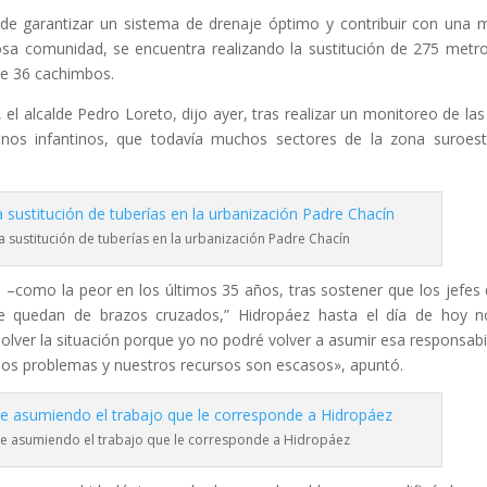
 de garantizar un sistema de drenaje óptimo y contribuir con una 
losa comunidad, se encuentra realizando la sustitución de 275 metr
de 36 cachimbos.
, el alcalde Pedro Loreto, dijo ayer, tras realizar un monitoreo de la
nos infantinos, que todavía muchos sectores de la zona suroes
za sustitución de tuberías en la urbanización Padre Chacín
ua –como la peor en los últimos 35 años, tras sostener que los jefes 
se quedan de brazos cruzados,” Hidropáez hasta el día de hoy 
solver la situación porque yo no podré volver a asumir esa responsabi
chos problemas y nuestros recursos son escasos», apuntó.
ene asumiendo el trabajo que le corresponde a Hidropáez