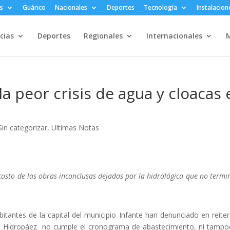
s
Guárico
Nacionales
Deportes
Tecnología
Instalacion
cias
Deportes
Regionales
Internacionales
M
a peor crisis de agua y cloacas 
Sin categorizar
,
Ultimas Notas
costo de las obras inconclusas dejadas por la hidrológica que no termi
bitantes de la capital del municipio Infante han denunciado en reite
ue Hidropáez no cumple el cronograma de abastecimiento, ni tampo