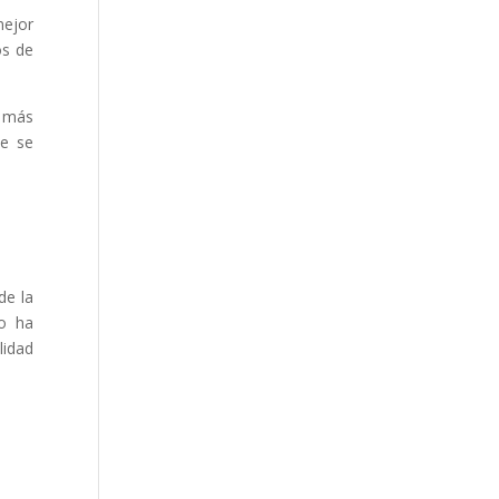
mejor
os de
s más
te se
de la
no ha
lidad