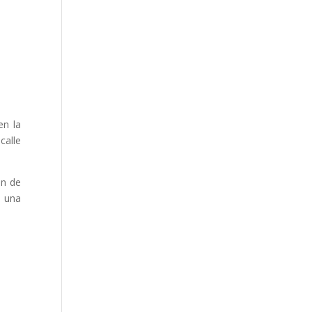
en la
calle
ón de
e una