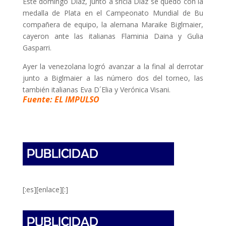
Este domingo Díaz, junto a sricia Díaz se quedó con la
medalla de Plata en el Campeonato Mundial de Bu
compañera de equipo, la alemana Maraike Biglmaier,
cayeron ante las italianas Flaminia Daina y Gulia
Gasparri.
Ayer la venezolana logró avanzar a la final al derrotar
junto a Biglmaier a las número dos del torneo, las
también italianas Eva D´Elia y Verónica Visani.
Fuente: EL IMPULSO
[:es][enlace][:]