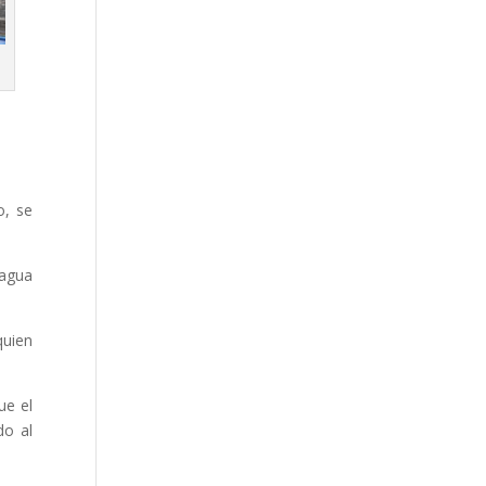
o, se
 agua
quien
ue el
do al