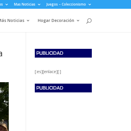
es
Mas Noticias
Juegos – Coleccionismo
ás Noticias
Hogar Decoración
a
[:es][enlace][:]