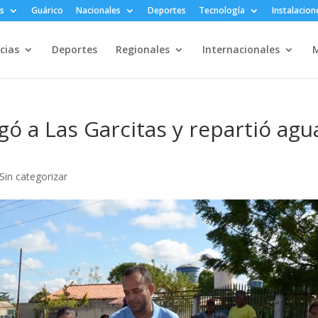
s
Guárico
Nacionales
Deportes
Tecnología
Instalacion
cias
Deportes
Regionales
Internacionales
M
egó a Las Garcitas y repartió agu
Sin categorizar