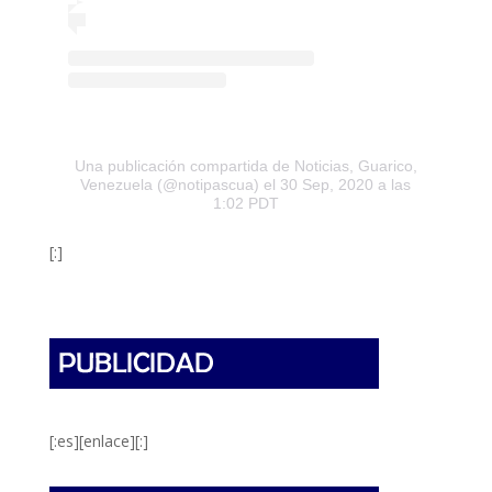
Una publicación compartida de Noticias, Guarico,
Venezuela (@notipascua)
el 30 Sep, 2020 a las
1:02 PDT
[:]
[:es][enlace][:]