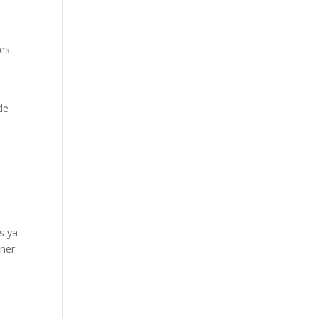
nes
de
s ya
ener