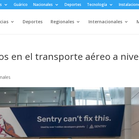
s
Guárico
Nacionales
Deportes
Tecnología
Instalacion
cias
Deportes
Regionales
Internacionales
M
s en el transporte aéreo a nive
onales