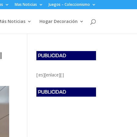
es
Mas Noticias
Juegos – Coleccionismo
ás Noticias
Hogar Decoración
l
[:es][enlace][:]