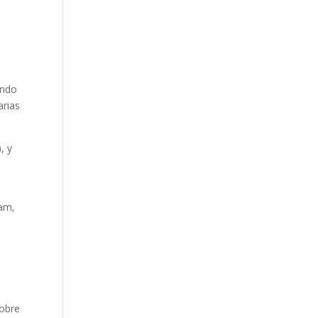
undo
arias
, y
 am,
sobre