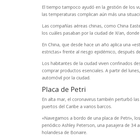
El tiempo tampoco ayudó en la gestión de los vu
las temperaturas complican aún más una situació
Las compañías aéreas chinas, como China Easter
los cuáles pasaban por la ciudad de Xi’an, donde
En China, que desde hace un año aplica una «es
estrictas» frente al riesgo epidémico, después d
Los habitantes de la ciudad viven confinados des
comprar productos esenciales. A partir del lunes
automóvil por la ciudad.
Placa de Petri
En alta mar, el coronavirus también perturbó la
puertos del Caribe a varios barcos.
«Navegamos a bordo de una placa de Petri», los r
periódico Ashley Peterson, una pasajera de 34 a
holandesa de Bonaire.