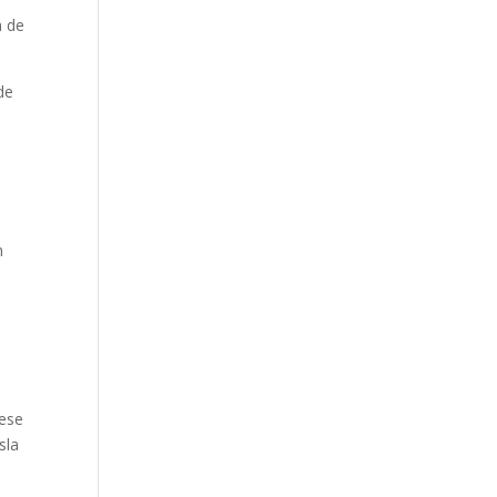
a de
de
n
 ese
sla