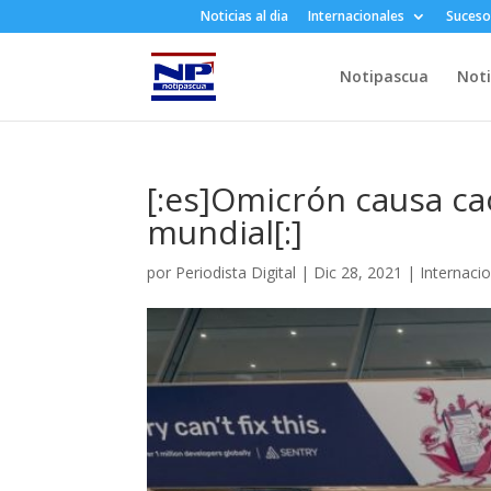
Noticias al dia
Internacionales
Suceso
Notipascua
Noti
[:es]Omicrón causa cao
mundial[:]
por
Periodista Digital
|
Dic 28, 2021
|
Internaci