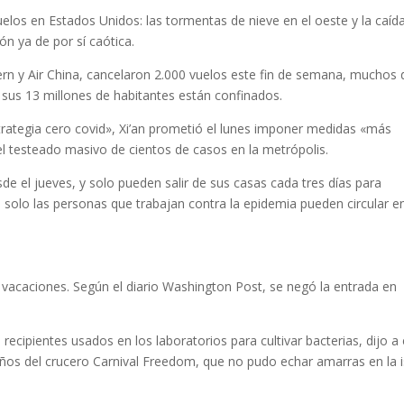
elos en Estados Unidos: las tormentas de nieve en el oeste y la caíd
n ya de por sí caótica.
n y Air China, cancelaron 2.000 vuelos este fin de semana, muchos 
 sus 13 millones de habitantes están confinados.
trategia cero covid», Xi’an prometió el lunes imponer medidas «más
el testeado masivo de cientos de casos en la metrópolis.
de el jueves, y solo pueden salir de sus casas cada tres días para
, solo las personas que trabajan contra la epidemia pueden circular e
s vacaciones. Según el diario Washington Post, se negó la entrada en
ecipientes usados en los laboratorios para cultivar bacterias, dijo a
ños del crucero Carnival Freedom, que no pudo echar amarras en la i