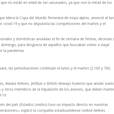
, que no están en edad de ser vacunados, ya que son la mitad de los
que lidera la Copa del Mundo femenina de esquí alpino, anunció el lu
r covid-19 y que no disputaría las competiciones del martes y el
ionales y domésticas anuladas el fin de semana de fiestas, decenas 
 y domingo, para desgracia de aquellos que buscaban volver a viajar
r la pandemia.
ware, las perturbaciones continúan el lunes y el martes (2.100 y 700,
, Alaska Airlines, JetBlue o British Airways tuvieron que anular vuelo
 y otros miembros de la tripulación de los aviones, que deben mant
d-19.
és del país (Estados Unidos) tuvo un impacto directo en nuestras
peraciones», explicó la compañía estadounidense United Airlines.