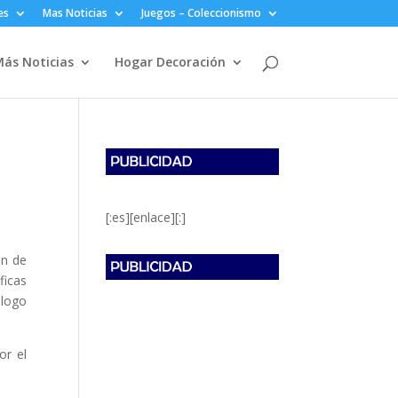
es
Mas Noticias
Juegos – Coleccionismo
ás Noticias
Hogar Decoración
[:es][enlace][:]
ón de
ficas
álogo
or el