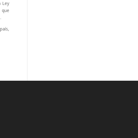
a Ley
e que
.
país,