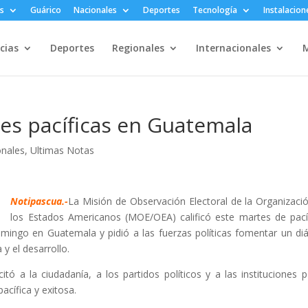
s
Guárico
Nacionales
Deportes
Tecnología
Instalacion
cias
Deportes
Regionales
Internacionales
M
es pacíficas en Guatemala
onales
,
Ultimas Notas
Notipascua.-
La Misión de Observación Electoral de la Organizaci
los Estados Americanos (MOE/OEA) calificó este martes de pací
domingo en Guatemala y pidió a las fuerzas políticas fomentar un di
y el desarrollo.
citó a la ciudadanía, a los partidos políticos y a las instituciones p
acífica y exitosa.