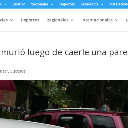
s
Guárico
Nacionales
Deportes
Tecnología
Instalacion
cias
Deportes
Regionales
Internacionales
M
s murió luego de caerle una par
rizar
,
Sucesos