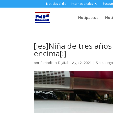
Noticias al dia
Internacionales
Suceso
Notipascua
Noti
[:es]Niña de tres año
encima[:]
por
Periodista Digital
|
Ago 2, 2021
|
Sin catego