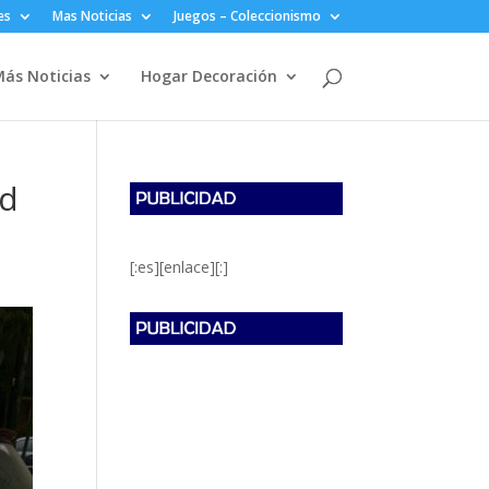
es
Mas Noticias
Juegos – Coleccionismo
ás Noticias
Hogar Decoración
ed
[:es][enlace][:]