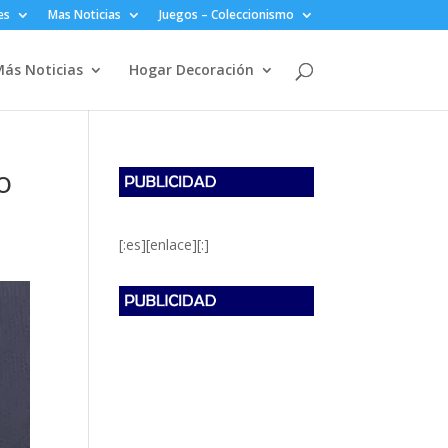
es
Mas Noticias
Juegos – Coleccionismo
ás Noticias
Hogar Decoración
o
[:es][enlace][:]