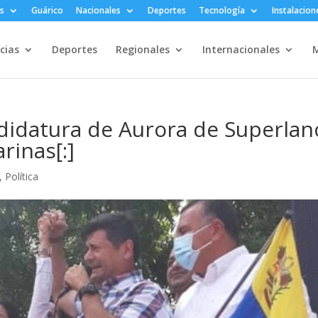
s
Guárico
Nacionales
Deportes
Tecnología
Instalacion
cias
Deportes
Regionales
Internacionales
M
didatura de Aurora de Superlan
rinas[:]
,
Política