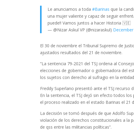
Le anunciamos a toda
#Barinas
que la candi
una mujer valiente y capaz de seguir enfren
puede!! Vamos juntos a hacer Historia 🇻🇪
— @Nizar Askul VP (@nizaraskul)
December 
El 30 de noviembre el Tribunal Supremo de Justic
ajustados resultados del 21 de noviembre.
“La sentencia 79-2021 del TSJ ordena al Consejo
elecciones de gobernador o gobernadora del esta
los sujetos con derecho al sufragio en la entida
Freddy Superlano presentó ante el TSJ recurso de
En la sentencia, el TSJ dejó sin efecto todos l
el proceso realizado en el estado Barinas el 21
La decisión se tomó después de que Adolfo Supe
violación de los derechos constitucionales a la p
de qss entre las militancias políticas”.