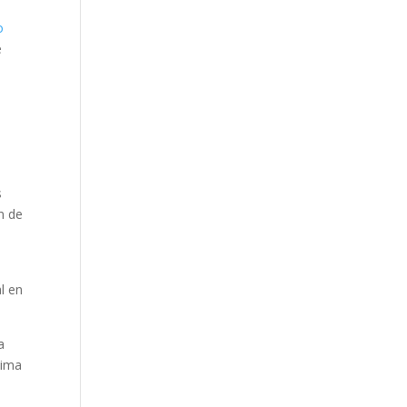
o
e
s
s
n de
l en
a
lima