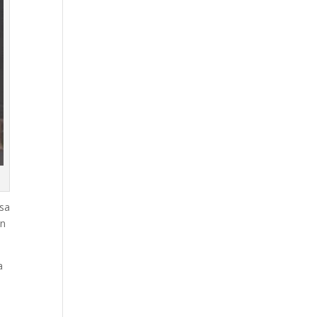
osa
en
a
!