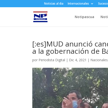
Noticias al dia
Internacionales
Suceso
Notipascua
Noti
[:es]MUD anunció can
a la gobernación de Ba
por
Periodista Digital
|
Dic 4, 2021
|
Nacionales