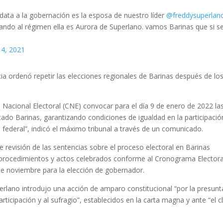
data a la gobernación es la esposa de nuestro líder
@freddysuperlan
tando al régimen ella es Aurora de Superlano. vamos Barinas que si s
4, 2021
ia ordenó repetir las elecciones regionales de Barinas después de lo
 Nacional Electoral (CNE) convocar para el día 9 de enero de 2022 la
do Barinas, garantizando condiciones de igualdad en la participació
d federal”, indicó el máximo tribunal a través de un comunicado.
 revisión de las sentencias sobre el proceso electoral en Barinas
os procedimientos y actos celebrados conforme al Cronograma Electora
 de noviembre para la elección de gobernador.
rlano introdujo una acción de amparo constitucional “por la presunt
articipación y al sufragio”, establecidos en la carta magna y ante “el c