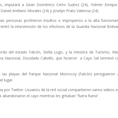
alas, imputará a Gean Doménico Certo Suárez (24), Yolmer Enriqu
Daniel Arellano Morales (24) y Joselyn Prato Valencia (24).
as personas profirieron insultos e improperios a la alta funcionari
ritó la intervención de los efectivos de la Guardia Nacional Boliva
rda del estado Falcón, Stella Lugo, y la ministra de Turismo, Ma
ea Nacional, Diosdado Cabello, que hicieron a Cayo Sal terminó c
 las playas del Parque Nacional Morrocoy (Falcón) persiguieron 
l lugar.
ia por Twitter. Usuarios de la red social compartieron varios videos e
abandonaron el cayo mientras les gritaban “fuera fuera”.