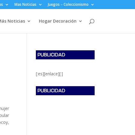
es
Mas Noticias
Juegos – Coleccionismo
ás Noticias
Hogar Decoración
a
[:es][enlace][:]
mujer
pular
ocoy,