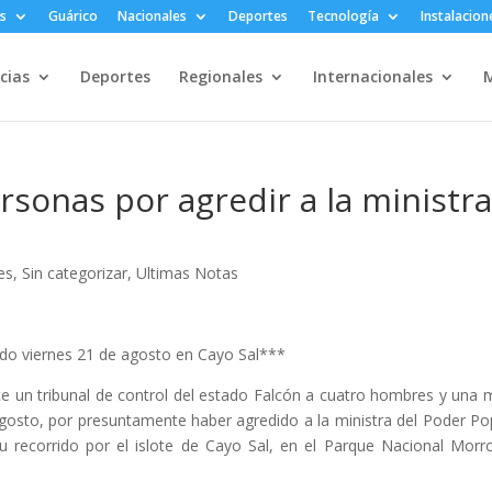
s
Guárico
Nacionales
Deportes
Tecnología
Instalacion
cias
Deportes
Regionales
Internacionales
M
rsonas por agredir a la ministr
es
,
Sin categorizar
,
Ultimas Notas
ado viernes 21 de agosto en Cayo Sal***
nte un tribunal de control del estado Falcón a cuatro hombres y una 
gosto, por presuntamente haber agredido a la ministra del Poder Po
u recorrido por el islote de Cayo Sal, en el Parque Nacional Morr