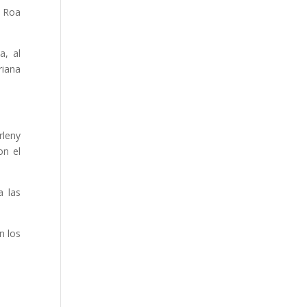
e Roa
a, al
riana
rleny
on el
a las
n los