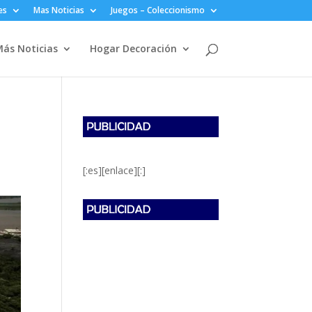
es
Mas Noticias
Juegos – Coleccionismo
ás Noticias
Hogar Decoración
[:es][enlace][:]