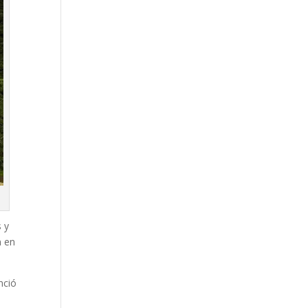
 y
n en
nció