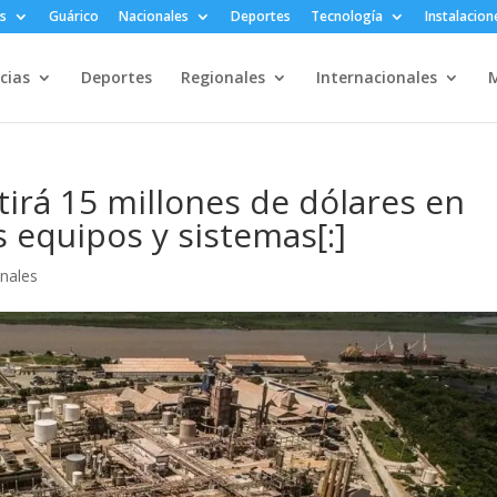
s
Guárico
Nacionales
Deportes
Tecnología
Instalacion
cias
Deportes
Regionales
Internacionales
M
irá 15 millones de dólares en
equipos y sistemas[:]
onales