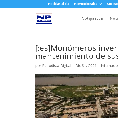
Noticias al dia
Internacionales
Suceso
Notipascua
Noti
[:es]Monómeros invert
mantenimiento de sus 
por
Periodista Digital
|
Dic 31, 2021
|
Internaci