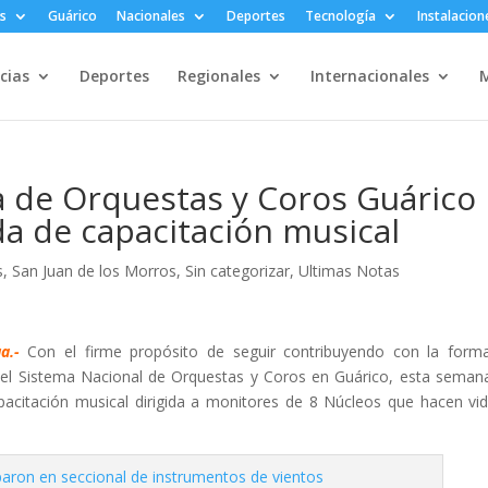
s
Guárico
Nacionales
Deportes
Tecnología
Instalacion
cias
Deportes
Regionales
Internacionales
M
a de Orquestas y Coros Guárico
da de capacitación musical
s
,
San Juan de los Morros
,
Sin categorizar
,
Ultimas Notas
a.-
Con el firme propósito de seguir contribuyendo con la form
 el Sistema Nacional de Orquestas y Coros en Guárico, esta seman
apacitación musical dirigida a monitores de 8 Núcleos que hacen vi