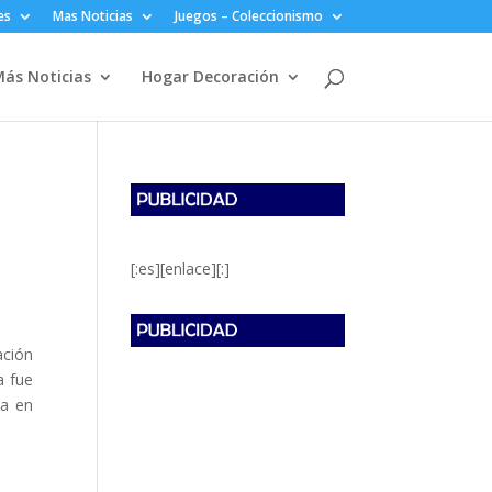
es
Mas Noticias
Juegos – Coleccionismo
ás Noticias
Hogar Decoración
[:es][enlace][:]
ación
a fue
da en