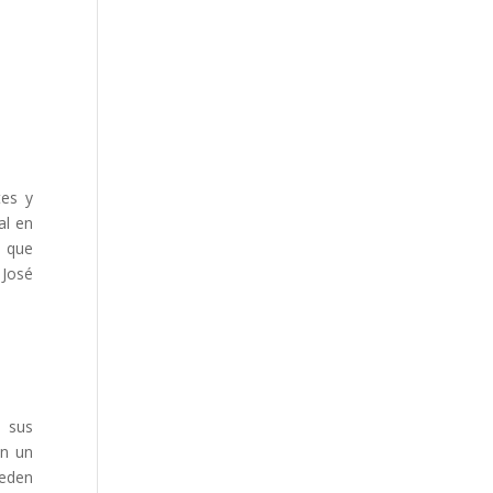
tes y
al en
s que
 José
 sus
on un
ueden