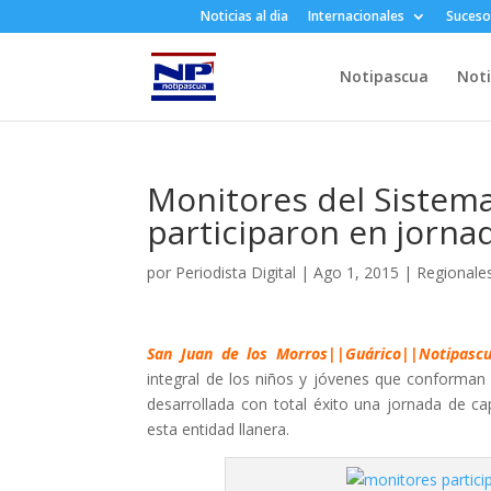
Noticias al dia
Internacionales
Suceso
Notipascua
Noti
Monitores del Sistem
participaron en jorna
por
Periodista Digital
|
Ago 1, 2015
|
Regionale
San Juan de los Morros||Guárico||Notipascu
integral de los niños y jóvenes que conforman
desarrollada con total éxito una jornada de c
esta entidad llanera.