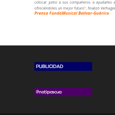
colocar junto a sus compañeros a ayudarles 
ofreciéndoles un mejor futuro”, finalizó Verhage
Prensa FundaMusical Bolívar-Guárico