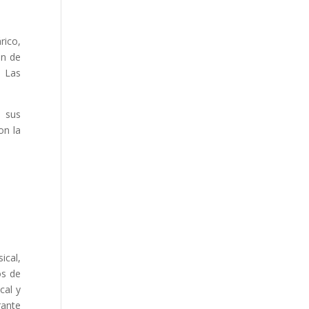
rico,
ón de
, Las
e sus
on la
ical,
os de
cal y
rante