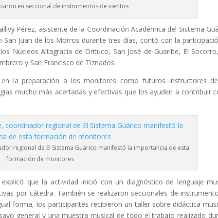
iparon en seccional de instrumentos de vientos
llivy Pérez, asistente de la Coordinación Académica del Sistema Guá
 San Juan de los Morros durante tres días, contó con la participaci
los Núcleos Altagracia de Orituco, San José de Guaribe, El Socorro
mbrero y San Francisco de Tiznados.
 en la preparación a los monitores como futuros instructores d
tegias mucho más acertadas y efectivas que los ayuden a contribuir c
ador regional de El Sistema Guárico manifestó la importancia de esta
formación de monitores
explicó que la actividad inició con un diagnóstico de lenguaje mus
tivas por cátedra. También se realizaron seccionales de instrument
al forma, los participantes recibieron un taller sobre didáctica musi
nsayo general y una muestra musical de todo el trabajo realizado du