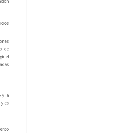
ación
icios
iones
so de
ir el
radas
 y la
 y es
iento