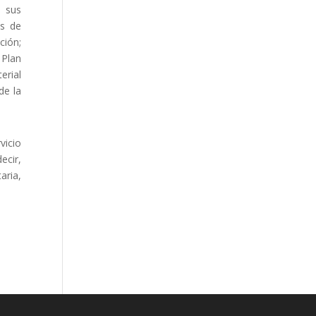
n sus
os de
ción;
 Plan
erial
de la
vicio
ecir,
aria,