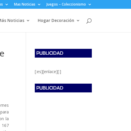
es
Mas Noticias
Juegos – Coleccionismo
ás Noticias
Hogar Decoración
de
[:es][enlace][:]
ernes
 para
on la
s 167