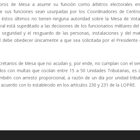
bros de Mesa a asumir su función como árbitros electorales e
ue sus funciones sean usurpadas por los Coordinadores de Centr
 éstos últimos no tienen ninguna autoridad sobre la Mesa de Vota
al está supeditado a las decisiones de los funcionarios militares del
a seguridad y el resguardo de las personas, instalaciones y del mat
al debe obedecer únicamente a que sea solicitada por el Presidente 
cretarios de Mesa que no acudan y, por ende, no cumplan con el ser
dos con multas que oscilan entre 15 a 50 Unidades Tributarias, es d
mbién con arresto proporcional, a razón de un día por unidad tribut
acuerdo con lo establecido en los artículos 230 y 231 de la LOPRE.