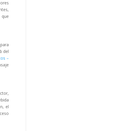
tores
ntes,
a que
 para
b del
tos –
nsaje
ctor,
ebida
n, el
xceso