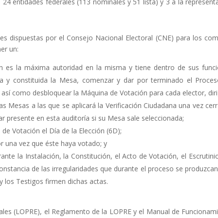
 24 entidades federales (113 nominales y 51 lista) y 3 a la represent
es dispuestas por el Consejo Nacional Electoral (CNE) para los com
er un:
en es la máxima autoridad en la misma y tiene dentro de sus func
alada y constituida la Mesa, comenzar y dar por terminado el Proce
 así como desbloquear la Máquina de Votación para cada elector, dirig
 las Mesas a las que se aplicará la Verificación Ciudadana una vez cer
ar presente en esta auditoría si su Mesa sale seleccionada;
 de Votación el Día de la Elección (6D);
ctor una vez que éste haya votado; y
nte la Instalación, la Constitución, el Acto de Votación, el Escrutinio
nstancia de las irregularidades que durante el proceso se produzcan
 los Testigos firmen dichas actas.
rales (LOPRE), el Reglamento de la LOPRE y el Manual de Funcionam