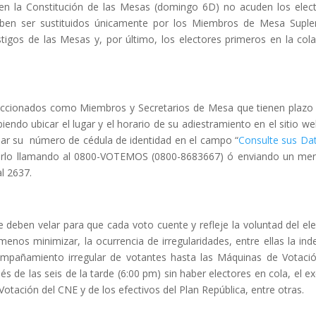
 en la Constitución de las Mesas (domingo 6D) no acuden los elec
ben ser sustituidos únicamente por los Miembros de Mesa Suple
tigos de las Mesas y, por último, los electores primeros en la col
leccionados como Miembros y Secretarios de Mesa que tienen plazo
iendo ubicar el lugar y el horario de su adiestramiento en el sitio we
esar su número de cédula de identidad en el campo “
Consulte sus Da
erlo llamando al 0800-VOTEMOS (0800-8683667) ó enviando un me
l 2637.
deben velar para que cada voto cuente y refleje la voluntad del ele
menos minimizar, la ocurrencia de irregularidades, entre ellas la ind
ompañamiento irregular de votantes hasta las Máquinas de Votació
 de las seis de la tarde (6:00 pm) sin haber electores en cola, el e
otación del CNE y de los efectivos del Plan República, entre otras.