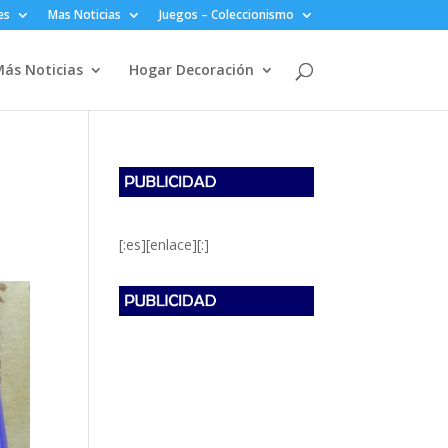
es
Mas Noticias
Juegos – Coleccionismo
ás Noticias
Hogar Decoración
[:es][enlace][:]