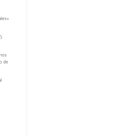
ales»
).
emos
ro de
l