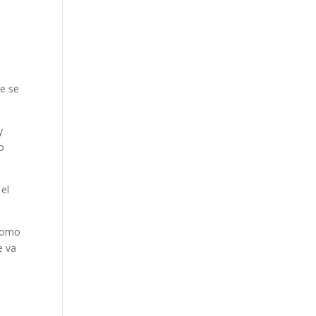
ue se
y
io
 el
dromo
e va