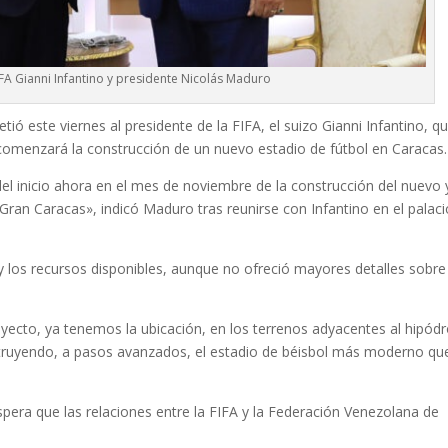
IFA Gianni Infantino y presidente Nicolás Maduro
ió este viernes al presidente de la FIFA, el suizo Gianni Infantino, q
 comenzará la construcción de un nuevo estadio de fútbol en Caracas.
 del inicio ahora en el mes de noviembre de la construcción del nuevo 
a Gran Caracas», indicó Maduro tras reunirse con Infantino en el palac
 y los recursos disponibles, aunque no ofreció mayores detalles sobre
oyecto, ya tenemos la ubicación, en los terrenos adyacentes al hipó
truyendo, a pasos avanzados, el estadio de béisbol más moderno qu
spera que las relaciones entre la FIFA y la Federación Venezolana de