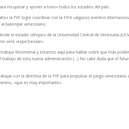
para recuperar y «poner a tono» todos los estadios del país.
años la FVF logre coordinar con la FIFA «algunos eventos internacion
n al balompié venezolano.
esde el estadio olímpico de la Universidad Central de Venezuela (UCV
no será «espectacular».
n trabajo fenomenal y estamos aquí para hablar sobre que más pod
el trabajo de esta nueva administración (…) No cabe duda que el futu
bajar con la directiva de la FVF para propulsar el juego venezolano a
menino, «que es muy importante».