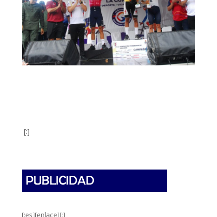
[:]
[:es][enlace][:]