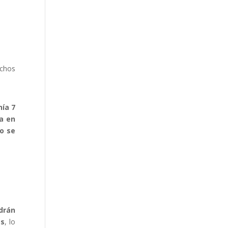
echos
ía 7
ia en
go se
drán
es
, lo