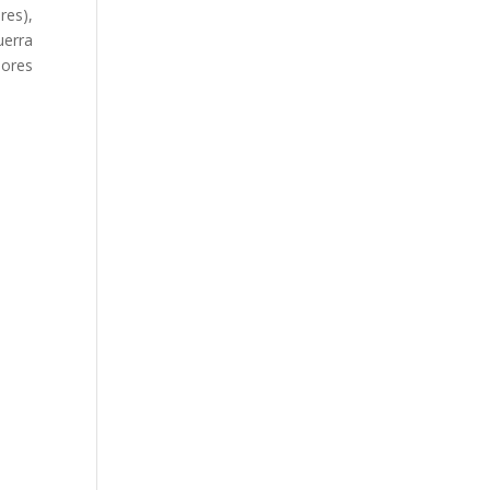
res),
uerra
lores