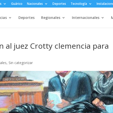
s
Guárico
Nacionales
Deportes
Tecnología
Instalacion
cias
Deportes
Regionales
Internacionales
M
an al juez Crotty clemencia para
nales
,
Sin categorizar