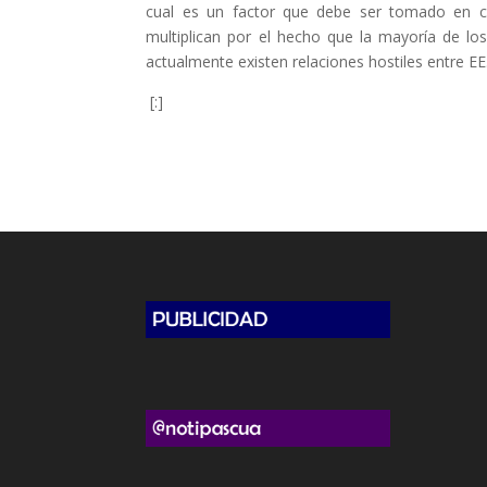
cual es un factor que debe ser tomado en c
multiplican por el hecho que la mayoría de los
actualmente existen relaciones hostiles entre EE
[:]