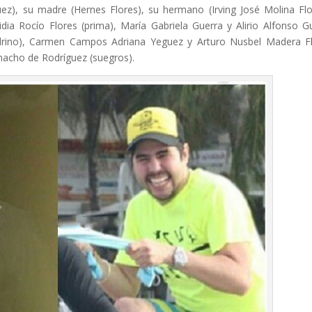
uez), su madre (Hernes Flores), su hermano (Irving José Molina Flo
dia Rocío Flores (prima), María Gabriela Guerra y Alirio Alfonso G
adrino), Carmen Campos Adriana Yeguez y Arturo Nusbel Madera F
amacho de Rodríguez (suegros).