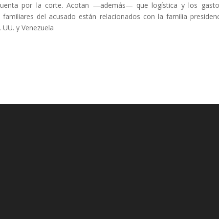
uenta por la corte. Acotan —además— que logística y los gast
 familiares del acusado están relacionados con la familia presidenc
. UU. y Venezuela