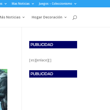
es
Mas Noticias
Juegos – Coleccionismo
ás Noticias
Hogar Decoración
[:es][enlace][:]