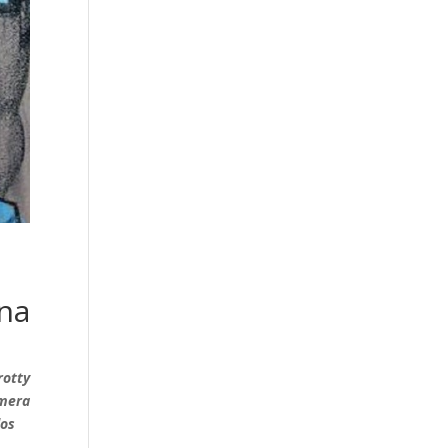
na
rotty
imera
dos