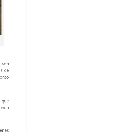
o sea
as de
ronto
e que
unda
ienes