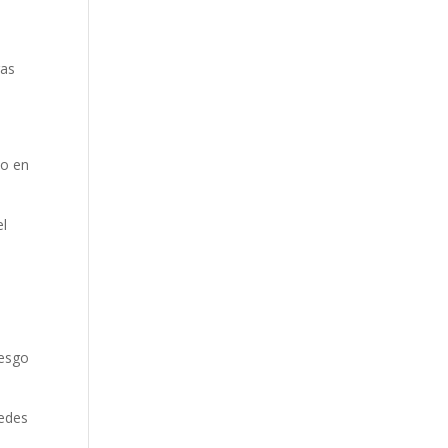
gas
do en
el
iesgo
uedes