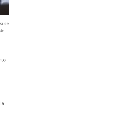
si se
 de
nto
 la
s