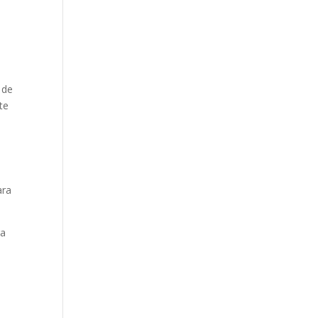
 de
te
o
ara
ra