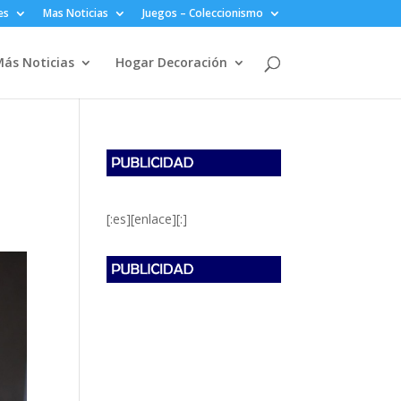
es
Mas Noticias
Juegos – Coleccionismo
ás Noticias
Hogar Decoración
[:es][enlace][:]