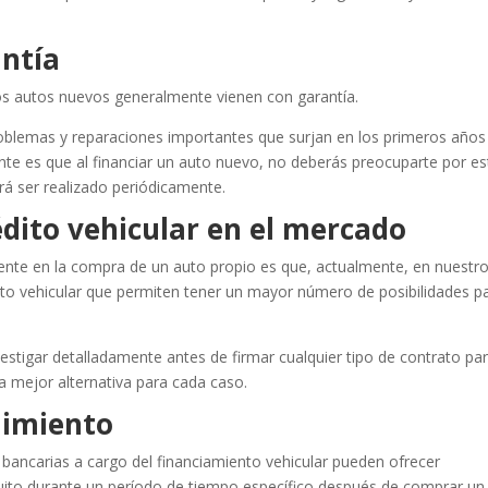
antía
los autos nuevos generalmente vienen con garantía.
problemas y reparaciones importantes que surjan en los primeros años
nte es que al financiar un auto nuevo, no deberás preocuparte por es
á ser realizado periódicamente.
édito vehicular en el mercado
igente en la compra de un auto propio es que, actualmente, en nuestr
to vehicular que permiten tener un mayor número de posibilidades p
stigar detalladamente antes de firmar cualquier tipo de contrato pa
a mejor alternativa para cada caso.
imiento
bancarias a cargo del financiamiento vehicular pueden ofrecer
uito durante un período de tiempo específico después de comprar un