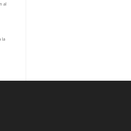
n al
 la