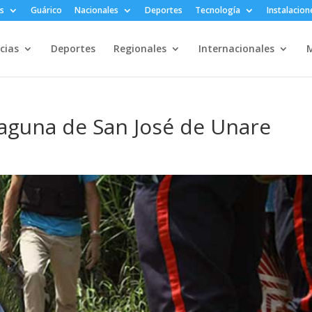
s
Guárico
Nacionales
Deportes
Tecnología
Instalacion
cias
Deportes
Regionales
Internacionales
M
laguna de San José de Unare