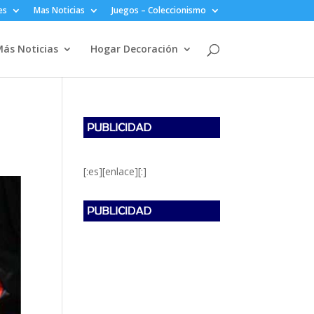
es
Mas Noticias
Juegos – Coleccionismo
ás Noticias
Hogar Decoración
[:es][enlace][:]