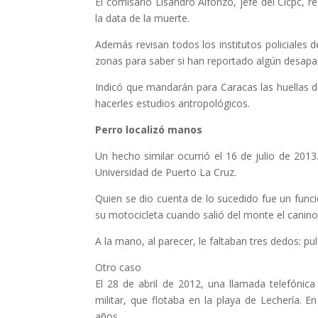
El comisario Lisandro Alfonzo, jefe del Cicpc, 
la data de la muerte.
Además revisan todos los institutos policiales 
zonas para saber si han reportado algún desapa
Indicó que mandarán para Caracas las huellas de 
hacerles estudios antropológicos.
Perro localizó manos
Un hecho similar ocurrió el 16 de julio de 2013
Universidad de Puerto La Cruz.
Quien se dio cuenta de lo sucedido fue un funci
su motocicleta cuando salió del monte el canino 
A la mano, al parecer, le faltaban tres dedos: pu
Otro caso
El 28 de abril de 2012, una llamada telefónica
militar, que flotaba en la playa de Lechería. 
años.