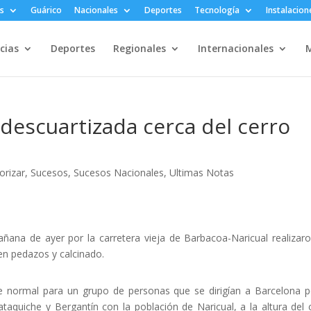
s
Guárico
Nacionales
Deportes
Tecnología
Instalacion
cias
Deportes
Regionales
Internacionales
M
 descuartizada cerca del cerro
orizar
,
Sucesos
,
Sucesos Nacionales
,
Ultimas Notas
ñana de ayer por la carretera vieja de Barbacoa-Naricual realizar
n pedazos y calcinado.
e normal para un grupo de personas que se dirigían a Barcelona p
taquiche y Bergantín con la población de Naricual, a la altura del 