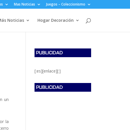
es
Mas Noticias
Juegos – Coleccionismo
ás Noticias
Hogar Decoración
[:es][enlace][:]
on un
or la
cerro