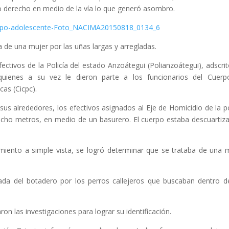
o derecho en medio de la vía lo que generó asombro.
de una mujer por las uñas largas y arregladas.
ectivos de la Policía del estado Anzoátegui (Polianzoátegui), adscrit
uienes a su vez le dieron parte a los funcionarios del Cuerp
cas (Cicpc).
 sus alrededores, los efectivos asignados al Eje de Homicidio de la po
s ocho metros, en medio de un basurero. El cuerpo estaba descuartiz
imiento a simple vista, se logró determinar que se trataba de una 
ada del botadero por los perros callejeros que buscaban dentro d
aron las investigaciones para lograr su identificación.