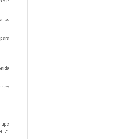
minar
e las
 para
enida
ar en
 tipo
de 71