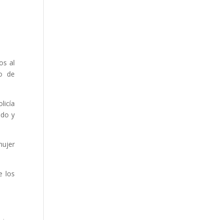
os al
o de
licía
ado y
mujer
e los