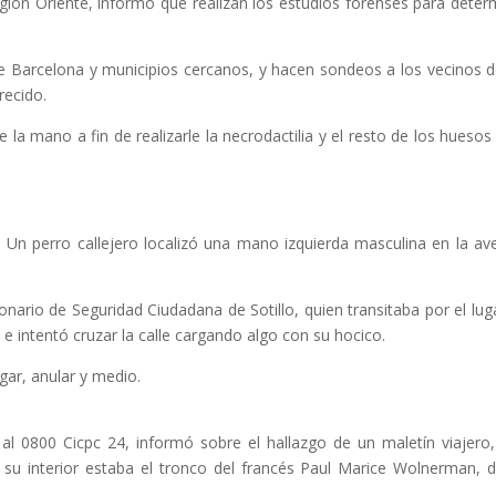
región Oriente, informó que realizan los estudios forenses para deter
de Barcelona y municipios cercanos, y hacen sondeos a los vecinos d
recido.
la mano a fin de realizarle la necrodactilia y el resto de los huesos
. Un perro callejero localizó una mano izquierda masculina en la av
onario de Seguridad Ciudadana de Sotillo, quien transitaba por el lug
e intentó cruzar la calle cargando algo con su hocico.
lgar, anular y medio.
 al 0800 Cicpc 24, informó sobre el hallazgo de un maletín viajero,
En su interior estaba el tronco del francés Paul Marice Wolnerman, 