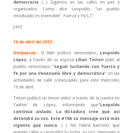
democracia
(…) Sigamos en las calles en paz y
organizados. Como dice Leopoldo: “un pueblo
movilizado es invencible”. Fuerza y Fe/LT”.
[:en]
18 de abril del 2017.-
Notipascua.-
El líder político venezolano,
Leopoldo
López,
a través de su esposa
Lilian Tintori
pidió al
pueblo venezolano
“seguir luchando con fuerza y
fe por una Venezuela libre y democrática”
en las
actividades de calle convocadas para este miércoles
19 de abril.
Tintori publicó un breve video a través de la cuenta en
Twitter de López, informando que
“Leopoldo
continúa aislado. La dictadura cree que así
detendrá su voz. Este #19A su mensaje está más
vigente que nunca.
(…) No habrá barrotes que
puedan callar a Leopoldo! Su lucha, su voz, mensajes e