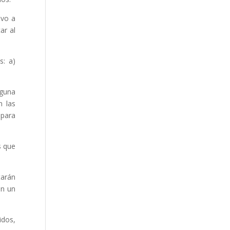
lvo a
ar al
s: a)
lguna
n las
 para
s que
tarán
en un
idos,