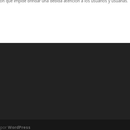
n que impide brindar una debida atención a los usuarios y usuarias.
 por
WordPress