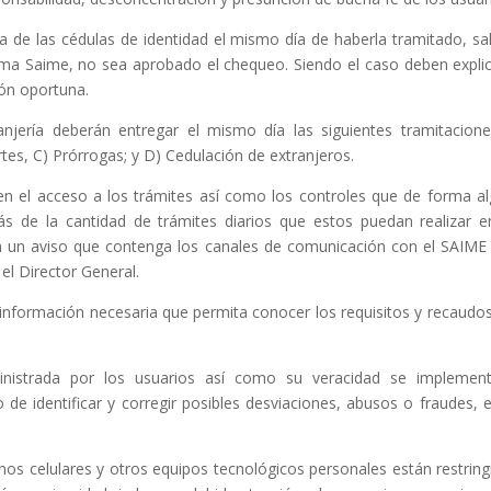
ega de las cédulas de identidad el mismo día de haberla tramitado, sa
tema Saime, no sea aprobado el chequeo. Siendo el caso deben explic
ión oportuna.
ranjería deberán entregar el mismo día las siguientes tramitacione
es, C) Prórrogas; y D) Cedulación de extranjeros.
ten el acceso a los trámites así como los controles que de forma a
s de la cantidad de trámites diarios que estos puedan realizar e
arán un aviso que contenga los canales de comunicación con el SAIME
el Director General.
a información necesaria que permita conocer los requisitos y recaudo
ministrada por los usuarios así como su veracidad se implemen
de identificar y corregir posibles desviaciones, abusos o fraudes, 
nos celulares y otros equipos tecnológicos personales están restring