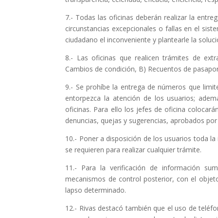
7.- Todas las oficinas deberán realizar la entr
circunstancias excepcionales o fallas en el sis
ciudadano el inconveniente y plantearle la soluc
8.- Las oficinas que realicen trámites de ext
Cambios de condición, B) Recuentos de pasaport
9.- Se prohíbe la entrega de números que limi
entorpezca la atención de los usuarios; ademá
oficinas. Para ello los jefes de oficina coloc
denuncias, quejas y sugerencias, aprobados por 
10.- Poner a disposición de los usuarios toda l
se requieren para realizar cualquier trámite.
11.- Para la verificación de información su
mecanismos de control posterior, con el objeto 
lapso determinado.
12.- Rivas destacó también que el uso de teléfo