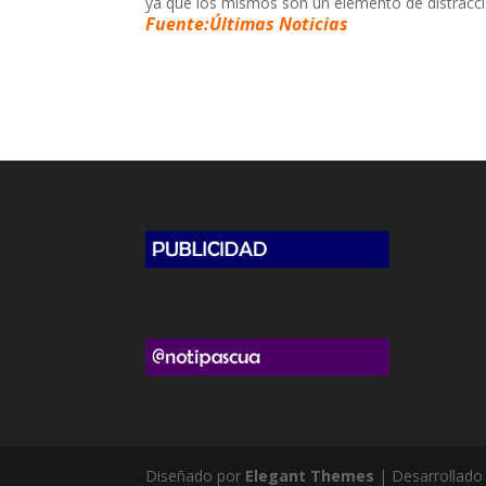
ya que los mismos son un elemento de distracció
Fuente:Últimas Noticias
Diseñado por
Elegant Themes
| Desarrollado