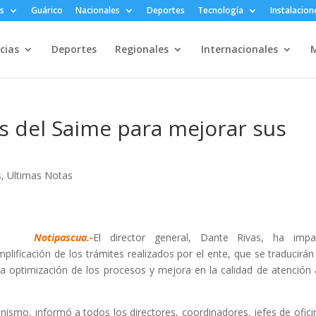
s
Guárico
Nacionales
Deportes
Tecnología
Instalacion
cias
Deportes
Regionales
Internacionales
M
s del Saime para mejorar sus
s
,
Ultimas Notas
Notipascua.-
El director general, Dante Rivas, ha impar
implificación de los trámites realizados por el ente, que se traducirán
la optimización de los procesos y mejora en la calidad de atención 
anismo, informó a todos los directores, coordinadores, jefes de ofici