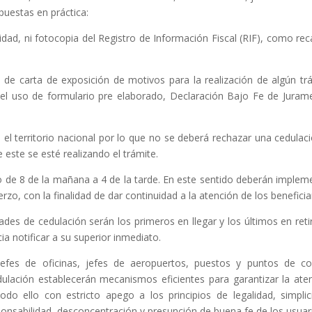
puestas en práctica:
tidad, ni fotocopia del Registro de Información Fiscal (RIF), como re
d de carta de exposición de motivos para la realización de algún tr
ce el uso de formulario pre elaborado, Declaración Bajo Fe de Juram
 el territorio nacional por lo que no se deberá rechazar una cedulaci
 este se esté realizando el trámite.
do de 8 de la mañana a 4 de la tarde. En este sentido deberán implem
zo, con la finalidad de dar continuidad a la atención de los beneficia
ades de cedulación serán los primeros en llegar y los últimos en reti
ia notificar a su superior inmediato.
 jefes de oficinas, jefes de aeropuertos, puestos y puntos de co
ulación establecerán mecanismos eficientes para garantizar la ate
odo ello con estricto apego a los principios de legalidad, simplic
esponsabilidad, desconcentración y presunción de buena fe de los usuar