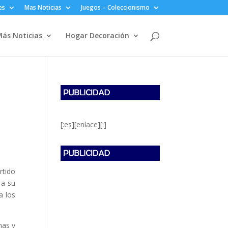
es
Mas Noticias
Juegos – Coleccionismo
ás Noticias
Hogar Decoración
[:es][enlace][:]
tido
 a su
a los
nas y