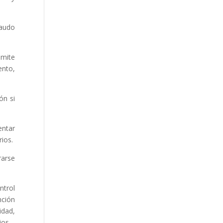
caudo
ámite
ento,
ón si
entar
rios.
rarse
ntrol
nción
idad,
ios.