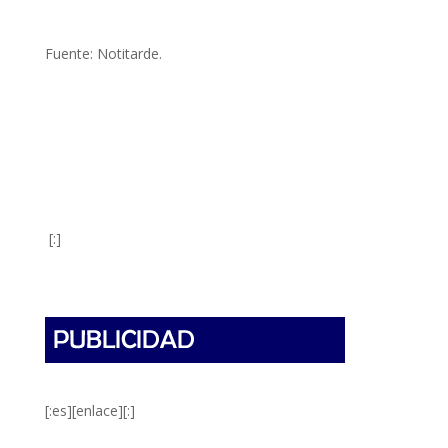
Fuente: Notitarde.
[:]
[:es][enlace][:]