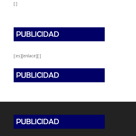
[:]
[:es][enlace][:]