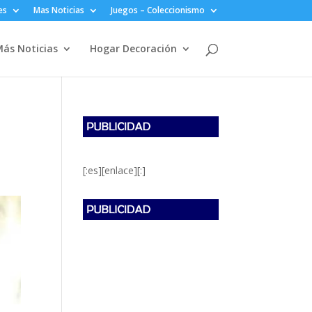
es
Mas Noticias
Juegos – Coleccionismo
ás Noticias
Hogar Decoración
[:es][enlace][:]