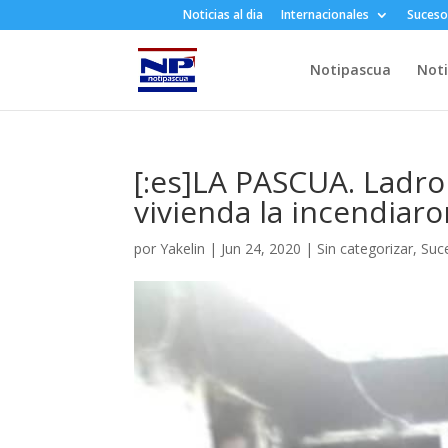
Noticias al dia
Internacionales
Suceso
Notipascua
Noti
[:es]LA PASCUA. Ladro
vivienda la incendiaron
por
Yakelin
|
Jun 24, 2020
|
Sin categorizar
,
Suc