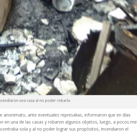
ncendiaron una casa al no poder robarla
e anonimato, ante eventuales represalias, informaron que en días
ron en una de las casas y robaron algunos objetos, luego, a pocos me
ncontraba sola y al no poder lograr sus propósitos, incendiaron el