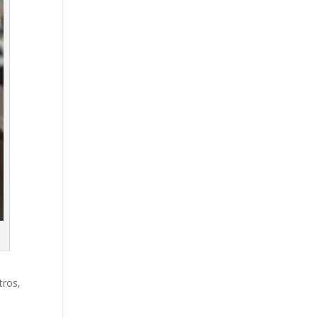
tros,