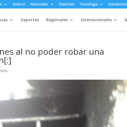
s
Guárico
Nacionales
Deportes
Tecnología
Instalacion
cias
Deportes
Regionales
Internacionales
M
nes al no poder robar una
[:]
esos