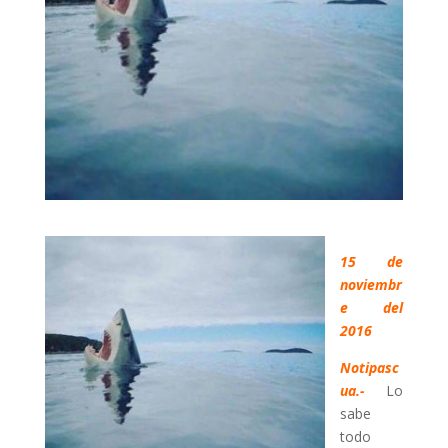
15 de
noviembr
e del
2016
Notipasc
ua.-
Lo
sabe
todo