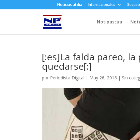
Noticias al dia
Internacionales
Suceso
Notipascua
Noti
[:es]La falda pareo, l
quedarse[:]
por
Periodista Digital
|
May 26, 2018
|
Sin cate