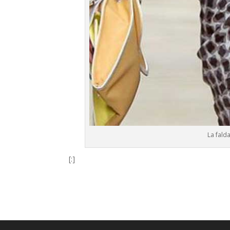
La fald
[:]