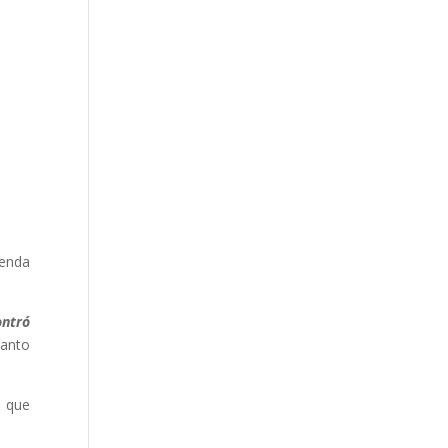
renda
ontró
tanto
o que