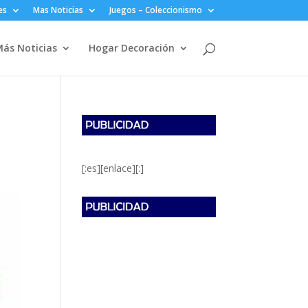
es
Mas Noticias
Juegos – Coleccionismo
ás Noticias
Hogar Decoración
[:es][enlace][:]