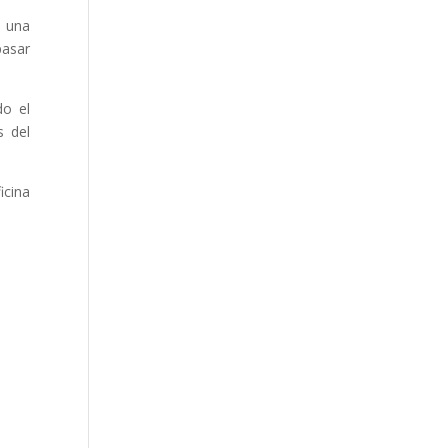
e una
pasar
do el
s del
icina