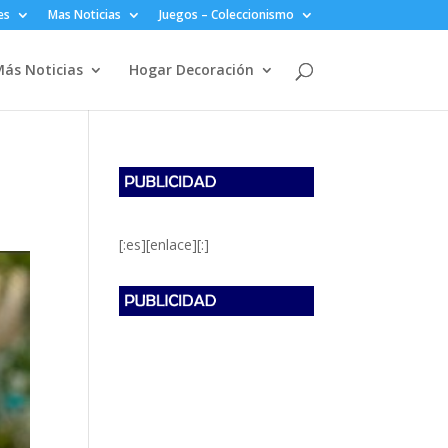
es
Mas Noticias
Juegos – Coleccionismo
ás Noticias
Hogar Decoración
[:es][enlace][:]