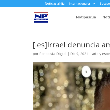
Noticias al dia
Internacionales
Suceso
Notipascua
Noti
[:es]Irrael denuncia a
por
Periodista Digital
|
Dic 9, 2021
|
arte y esp