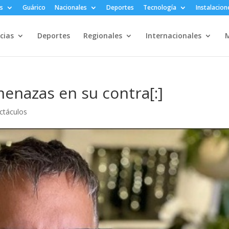
s
Guárico
Nacionales
Deportes
Tecnología
Instalacion
cias
Deportes
Regionales
Internacionales
M
menazas en su contra[:]
ectáculos