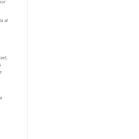
por
a al
ael,
s
e
la