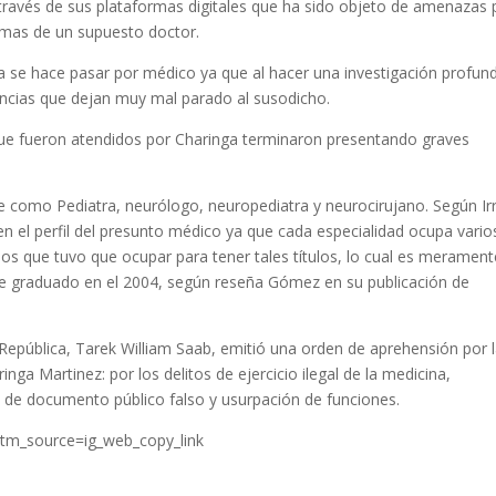
 través de sus plataformas digitales que ha sido objeto de amenazas 
timas de un supuesto doctor.
 se hace pasar por médico ya que al hacer una investigación profund
ncias que dejan muy mal parado al susodicho.
 que fueron atendidos por Charinga terminaron presentando graves
be como Pediatra, neurólogo, neuropediatra y neurocirujano. Según Irr
en el perfil del presunto médico ya que cada especialidad ocupa vario
ños que tuvo que ocupar para tener tales títulos, lo cual es merament
e graduado en el 2004, según reseña Gómez en su publicación de
 República, Tarek William Saab, emitió una orden de aprehensión por 
nga Martinez: por los delitos de ejercicio ilegal de la medicina,
 de documento público falso y usurpación de funciones.
tm_source=ig_web_copy_link