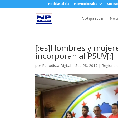
Noticias al dia
Internacionales
Suceso
Notipascua
Noti
[:es]Hombres y mujere
incorporan al PSUV[:]
por
Periodista Digital
|
Sep 28, 2017
|
Regional