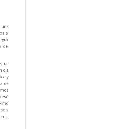
ó una
os al
eguir
o del
e, un
n día
ica y
ra de
tamos
presó
óximo
 son:
nomía