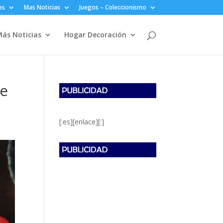
es
Mas Noticias
Juegos – Coleccionismo
ás Noticias
Hogar Decoración
se
[:es][enlace][:]