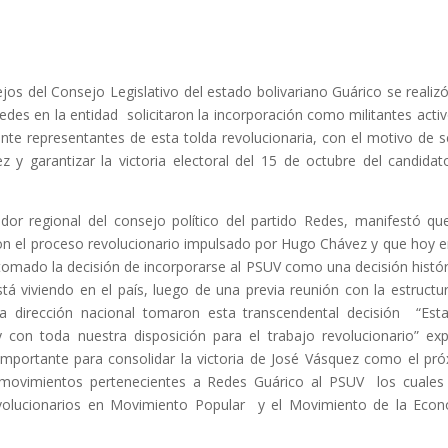
ejos del Consejo Legislativo del estado bolivariano Guárico se realiz
es en la entidad solicitaron la incorporación como militantes activ
nte representantes de esta tolda revolucionaria, con el motivo de s
y garantizar la victoria electoral del 15 de octubre del candidat
r regional del consejo político del partido Redes, manifestó qu
 el proceso revolucionario impulsado por Hugo Chávez y que hoy e
tomado la decisión de incorporarse al PSUV como una decisión histór
tá viviendo en el país, luego de una previa reunión con la estructu
 la dirección nacional tomaron esta transcendental decisión “Es
 con toda nuestra disposición para el trabajo revolucionario” ex
mportante para consolidar la victoria de José Vásquez como el pr
movimientos pertenecientes a Redes Guárico al PSUV los cuales
olucionarios en Movimiento Popular y el Movimiento de la Eco