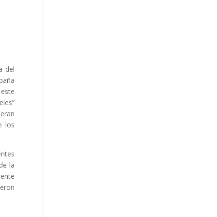
a del
mpaña
 este
eles”
ieran
e los
entes
de la
mente
ueron