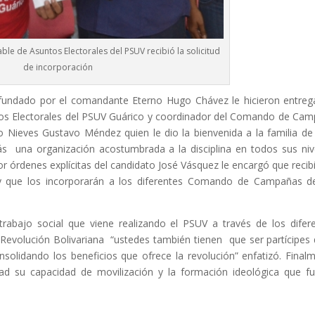
e de Asuntos Electorales del PSUV recibió la solicitud
de incorporación
o fundado por el comandante Eterno Hugo Chávez le hicieron entreg
os Electorales del PSUV Guárico y coordinador del Comando de Ca
Nieves Gustavo Méndez quien le dio la bienvenida a la familia de
 una organización acostumbrada a la disciplina en todos sus niv
 órdenes explícitas del candidato José Vásquez le encargó que recib
s y que los incorporarán a los diferentes Comando de Campañas d
rabajo social que viene realizando el PSUV a través de los difer
Revolución Bolivariana “ustedes también tienen que ser partícipes 
nsolidando los beneficios que ofrece la revolución” enfatizó. Final
ad su capacidad de movilización y la formación ideológica que f