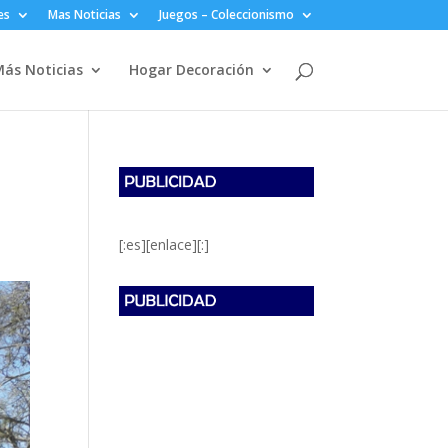
es
Mas Noticias
Juegos – Coleccionismo
ás Noticias
Hogar Decoración
[:es][enlace][:]