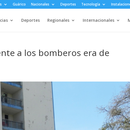
s
Guárico
Nacionales
Deportes
Tecnología
Instalacion
cias
Deportes
Regionales
Internacionales
M
nte a los bomberos era de