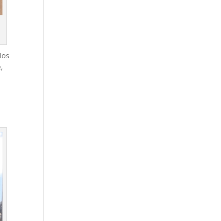
los
,