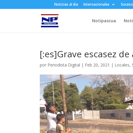
Noticias al dia
Internacionales
Suceso
Notipascua
Noti
[:es]Grave escasez de a
por
Periodista Digital
|
Feb 20, 2021
|
Locales
,