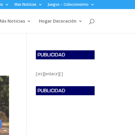
es
Mas Noticias
Juegos – Coleccionismo
ás Noticias
Hogar Decoración
[:es][enlace][:]