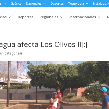
s
Guárico
Nacionales
Deportes
Tecnología
Instalacion
cias
Deportes
Regionales
Internacionales
M
gua afecta Los Olivos II[:]
Sin categorizar