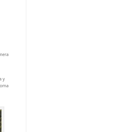
enera
a y
 toma